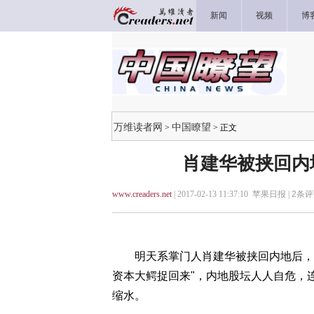
新闻
视频
博
万维读者网
中国瞭望
>
> 正文
肖建华被挟回内
www.creaders.net
| 2017-02-13 11:37:10 苹果日报 |
2
条评
明天系掌门人肖建华被挟回内地后，中
资本大鳄捉回来"，内地股坛人人自危，
缩水。