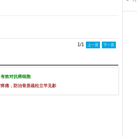
1/1
上一页
下一页
 有效对抗癌细胞
背疼痛，防治骨质疏松立竿见影