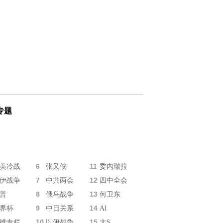
专题
6
11
美冷战
张又侠
委内瑞拉
7
12
伊战争
中共两会
四中全会
8
13
普
俄乌战争
何卫东
9
14
界杯
中日关系
AI
10
15
维专栏
以伊战争
大S