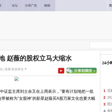
客
论坛
分类广告
购物
简
地 赵薇的股权立马大缩水
24
论 |
查看/发表评论
1
北
证监主席刘士余又在上周表示，"要有计划地把一批
2
2
连带被称为"女股神"的影星赵薇买A股万家文化也要大幅
3
照
4
年