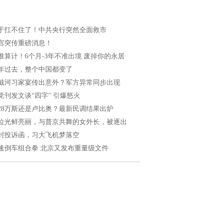
于扛不住了！中共央行突然全面救市
宫突传重磅消息！
准算计！6个月-3年不准出境 废掉你的永居
年过去，整个中国都变了
戴河习家宴传出意外？军方异常同步出现
党刊发文谈“四字” 引爆怒火
028万斯还是卢比奥？最新民调结果出炉
位光鲜亮丽，与普京共舞的女外长，被逐出
封投诉函，习大飞机梦落空
速倒车组合拳 北京又发布重量级文件