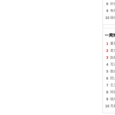
8
封
9
有
10
福
一周
1
要
2
老
3
如
4
无
5
敖
6
四
7
主
8
同
9
福
10
无