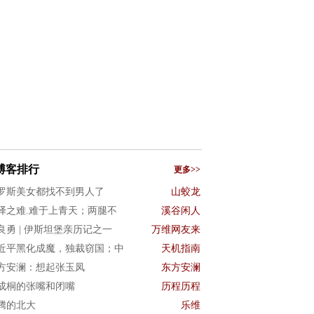
博客排行
更多>>
罗斯美女都找不到男人了
山蛟龙
译之难.难于上青天；两腿不
溪谷闲人
良勇 | 伊斯坦堡亲历记之一
万维网友来
近平黑化成魔，独裁窃国；中
天机指南
方安澜：想起张玉凤
东方安澜
成桐的张嘴和闭嘴
历程历程
腾的北大
乐维