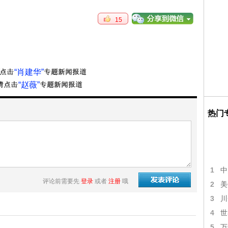
15
“肖建华”
“赵薇”
热门
1
中
评论前需要先
登录
或者
注册
哦
2
美
3
川
4
世
5
万