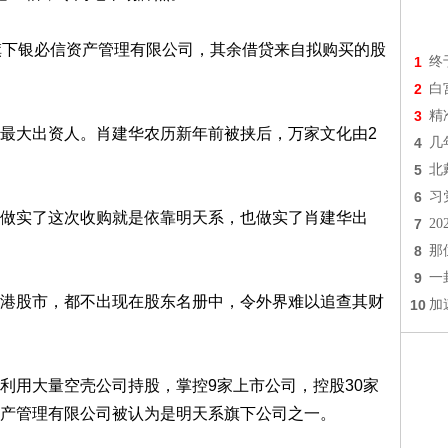
下银必信资产管理有限公司，其余借贷来自拟购买的股
1
终
2
白
3
精
大出资人。肖建华农历新年前被挟后，万家文化由2
4
几
5
北
6
习
实了这次收购就是依靠明天系，也做实了肖建华出
7
2
8
那
9
一
股市，都不出现在股东名册中，令外界难以追查其财
10
加
用大量空壳公司持股，掌控9家上市公司，控股30家
产管理有限公司被认为是明天系旗下公司之一。