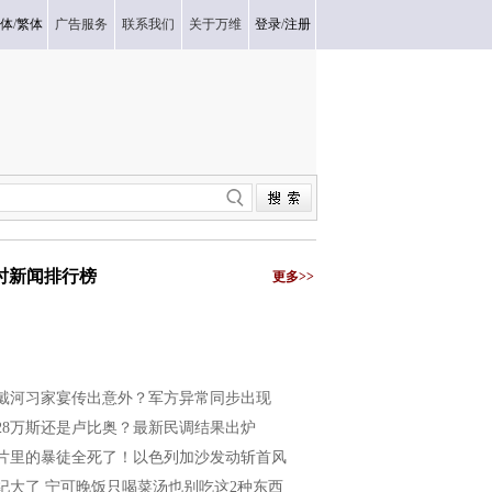
体
/
繁体
广告服务
联系我们
关于万维
登录
/
注册
小时新闻排行榜
更多>>
戴河习家宴传出意外？军方异常同步出现
028万斯还是卢比奥？最新民调结果出炉
片里的暴徒全死了！以色列加沙发动斩首风
纪大了 宁可晚饭只喝菜汤也别吃这2种东西