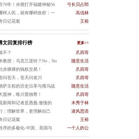
存70年！央视打开福建神秘56
弓长贝占郎
哪样人民，就有哪样政府：一
高伐林
奇日记花絮
王裕
博文回复排行榜
更多>>
脸不？
爪四哥
米教授：乌克兰逆转？No，No
随意生活
此赤裸裸的钱权交易！
爪四哥
语问苍天，苍天问老川
爪四哥
德萨主权的历史沿革与俄乌战
随意生活
大股神，唯川普独尊！
爪四哥
流新闻和记者是愚蠢.傲慢的
木秀于林
行：理解世界，更理解自己
凌风思语
奇日记花絮
王裕
秩序的多极化-中国、美国与
一个人的公