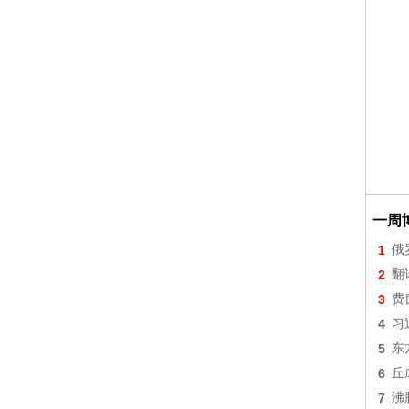
一周
1
俄
2
翻
3
费
4
习
5
东
6
丘
7
沸