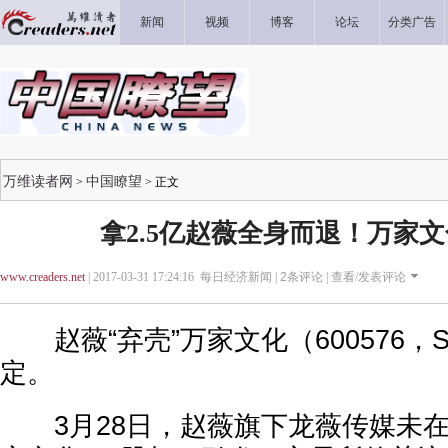
新闻
视频
博客
论坛
分类广告
万维读者网
中国瞭望
>
> 正文
拿2.5亿赵薇全身而退！万家
www.creaders.net
| 2017-03-31 17:24:16 每日经济新闻 |
2
条评论 |
查看/发表评论
赵薇“弃壳”万家文化（600576，
定。
3月28日，赵薇旗下龙薇传媒未在