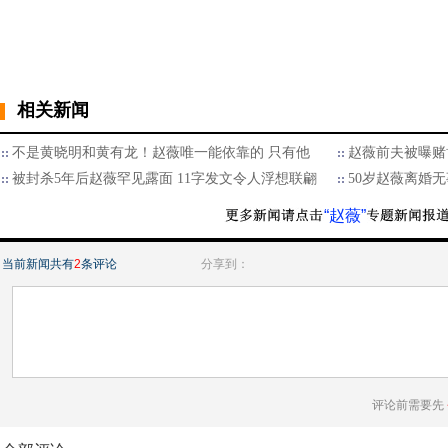
相关新闻
不是黄晓明和黄有龙！赵薇唯一能依靠的 只有他
赵薇前夫被曝赌博
被封杀5年后赵薇罕见露面 11字发文令人浮想联翩
50岁赵薇离婚
“赵薇”
当前新闻共有
2
条评论
分享到：
评论前需要先