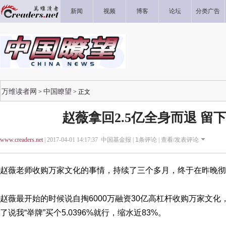
新闻
视频
博客
论坛
分类广告
万维读者网
中国瞭望
>
> 正文
赵薇拿回2.5亿全身而退 留
www.creaders.net
| 2017-04-01 14:17:37 中国基金报 |
1
条评论 |
查看/发表评论
赵薇老师收购万家文化的事情，持续了三个多月，终于在昨晚彻
赵薇最开始的时候说自掏6000万融资30亿高杠杆收购万家文化，
了说我“举牌”买个5.0396%就行，缩水近83%。