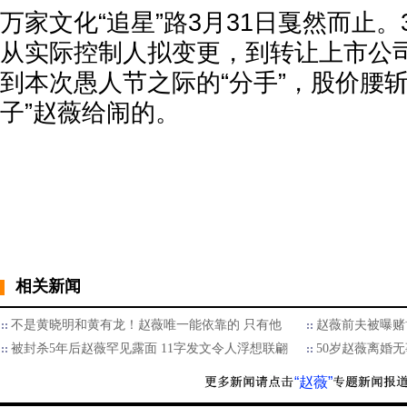
万家文化“追星”路3月31日戛然而止
从实际控制人拟变更，到转让上市公司5
到本次愚人节之际的“分手”，股价腰斩
子”赵薇给闹的。
相关新闻
不是黄晓明和黄有龙！赵薇唯一能依靠的 只有他
赵薇前夫被曝赌博
被封杀5年后赵薇罕见露面 11字发文令人浮想联翩
50岁赵薇离婚
“赵薇”