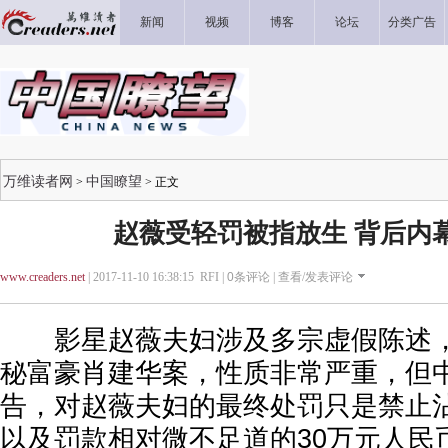
新闻
视频
博客
论坛
分类广告
万维读者网
中国瞭望
>
> 正文
赵薇受轻罚被指放生 背后内
www.creaders.net
| 2017-11-10 16:38:15 RFI |
0
条评论 |
查看/发表评论
影星赵薇夫妇涉及多宗虚假陈述，
秘富豪肖建华案，性质非常严重，但
告，对赵薇夫妇的最终处罚只是禁止沾
以及罚款相对微不足道的30万元人民