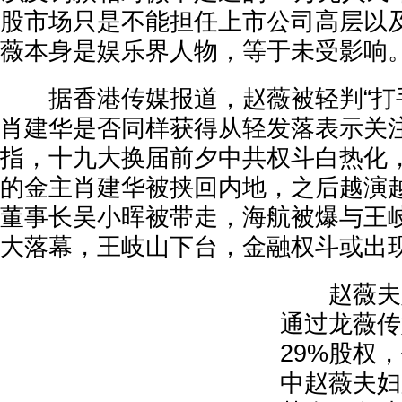
股市场只是不能担任上市公司高层以
薇本身是娱乐界人物，等于未受影响
据香港传媒报道，赵薇被轻判“打手
肖建华是否同样获得从轻发落表示关
指，十九大换届前夕中共权斗白热化
的金主肖建华被挟回内地，之后越演
董事长吴小晖被带走，海航被爆与王
大落幕，王岐山下台，金融权斗或出
赵薇夫妇在
通过龙薇传
29%股权，
中赵薇夫妇