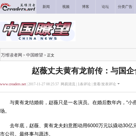
新闻
视频
博客
论坛
分类广告
万维读者网
中国瞭望
>
> 正文
赵薇丈夫黄有龙前传：与国企
www.creaders.net
| 2017-11-27 08:25:57 网易清流 |
1
条评论 |
查看/发表评论
与黄有龙结婚前，赵薇只是一名演员。在婚后数年内，“小燕子
场。
去年底，赵薇、黄有龙夫妇意图动用6000万元以撬动30亿元
市公司。最终事与愿违。