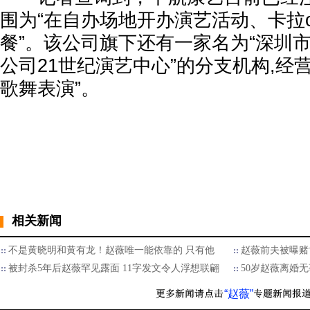
围为“在自办场地开办演艺活动、卡拉
餐”。该公司旗下还有一家名为“深圳
公司21世纪演艺中心”的分支机构,经营
歌舞表演”。
相关新闻
不是黄晓明和黄有龙！赵薇唯一能依靠的 只有他
赵薇前夫被曝赌博
被封杀5年后赵薇罕见露面 11字发文令人浮想联翩
50岁赵薇离婚
“赵薇”