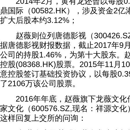
2014年2月，黄有龙还曾以每股0.
鼎国际（00582.HK），涉及资金2
扩大后股本约3.12%；
赵薇则位列唐德影视（300426.
据唐德影视财报数据，截止2017年9
公司的持股1.46%，为第十大股东。
控股(08368.HK)股票。2015年11
意控股签订基础投资协议，以每股0.
了2106万该公司股票。
2016年年底，赵薇旗下龙薇文化
家文化（600576.SZ,现名：祥源
这样回复上交所的问询：