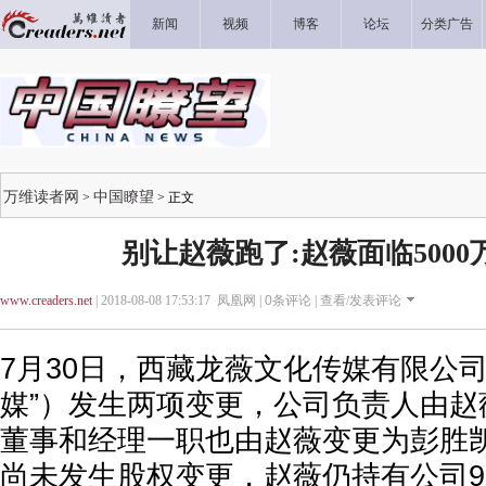
新闻
视频
博客
论坛
分类广告
万维读者网
中国瞭望
>
> 正文
别让赵薇跑了:赵薇面临500
www.creaders.net
| 2018-08-08 17:53:17 凤凰网 |
0
条评论 |
查看/发表评论
7月30日，西藏龙薇文化传媒有限公
媒”）发生两项变更，公司负责人由赵
董事和经理一职也由赵薇变更为彭胜
尚未发生股权变更，赵薇仍持有公司9