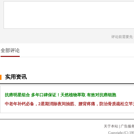
评论前需要先
全部评论
实用资讯
抗癌明星组合 多年口碑保证！天然植物萃取 有效对抗癌细胞
中老年补钙必备，2星期消除夜间抽筋、腰背疼痛，防治骨质疏松立竿
关于本站
|
广告服
Copyright (C) 199