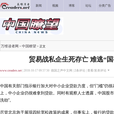
新闻
视频
博客
论坛
分类广告
万维读者网
中国瞭望
>
> 正文
贸易战私企生死存亡 难逃“国
www.creaders.net
| 2018-10-17 09:57:50 德国之声中文网 |
2
条评论 |
查看/发表评论
中国有关部门指示银行加大对中小企业贷款力度，但“门槛”仍
上，中小企业仍很难拿到贷款。同时有观察人士透露，中国股市
洗劫”。
尽管北京急于展现四轮宽松政策的成果，但事实上，银行的贷款