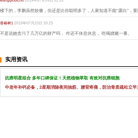
wangqinbichu
2019年07月24日 01:55
楼下的，李鹏虽然较傻，但还是比你聪明多了，人家知道不能“露白”，
香椿树1
2019年07月23日 20:25
不是说她贪污了几万亿的财产吗， 咋还不休息休息， 吃喝嫖赌一番。
实用资讯
抗癌明星组合 多年口碑保证！天然植物萃取 有效对抗癌细胞
中老年补钙必备，2星期消除夜间抽筋、腰背疼痛，防治骨质疏松立竿