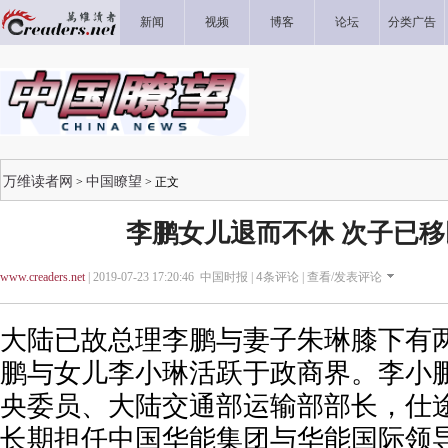
新闻
视频
博客
论坛
分类广告
万维读者网
中国瞭望
>
> 正文
李鹏女儿退而不休 次子已
www.creaders.net
| 2019-07-23 17:20:46 中国时报 |
4
条评论 |
查看/发表评论
大陆已故总理李鹏与妻子朱琳膝下有
鹏与女儿李小琳活跃于政商界。李小
央委员、大陆交通部运输部部长，仕
长期担任中国华能集团与华能国际领导