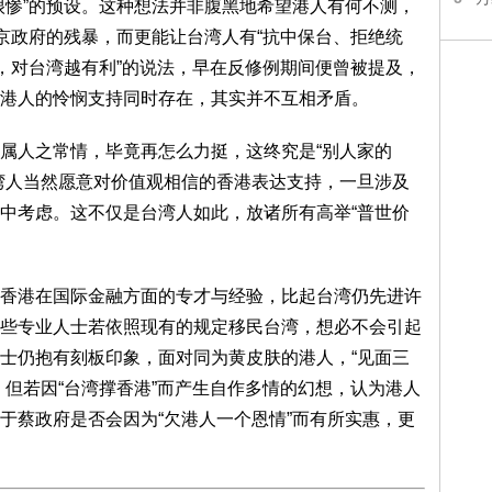
很惨”的预设。这种想法并非腹黑地希望港人有何不测，
北京政府的残暴，而更能让台湾人有“抗中保台、拒绝统
糟，对台湾越有利”的说法，早在反修例期间便曾被提及，
港人的怜悯支持同时存在，其实并不互相矛盾。
属人之常情，毕竟再怎么力挺，这终究是“别人家的
湾人当然愿意对价值观相信的香港表达支持，一旦涉及
中考虑。这不仅是台湾人如此，放诸所有高举“普世价
香港在国际金融方面的专才与经验，比起台湾仍先进许
些专业人士若依照现有的规定移民台湾，想必不会引起
士仍抱有刻板印象，面对同为黄皮肤的港人，“见面三
。但若因“台湾撑香港”而产生自作多情的幻想，认为港人
于蔡政府是否会因为“欠港人一个恩情”而有所实惠，更