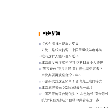
相关新闻
点名台海将出现重大变局
习统一路线大转弯！中国重量级学者摊牌
唯有这群人能吓住习近平
北京高度关注汉光演习 这科目最令人警惕
“黑夜奇侠”竟是共谍 黄仁勋也是受害者？
卢比奥要再观察台湾30年？
不是买武器这么简单！台湾真正底牌曝光
北京底牌曝光 2028恐成最后一战！
中国不开枪逼台湾低头？“灰色地带”蚕食最
统战“从娃娃抓起” 他曝中共看准这一点