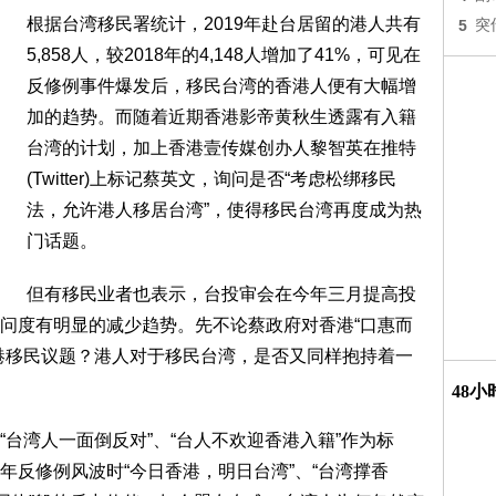
根据台湾移民署统计，2019年赴台居留的港人共有
5
突
5,858人，较2018年的4,148人增加了41%，可见在
反修例事件爆发后，移民台湾的香港人便有大幅增
加的趋势。而随着近期香港影帝黄秋生透露有入籍
台湾的计划，加上香港壹传媒创办人黎智英在推特
(Twitter)上标记蔡英文，询问是否“考虑松绑移民
法，允许港人移居台湾”，使得移民台湾再度成为热
门话题。
但有移民业者也表示，台投审会在今年三月提高投
问度有明显的减少趋势。先不论蔡政府对香港“口惠而
港移民议题？港人对于移民台湾，是否又同样抱持着一
48
台湾人一面倒反对”、“台人不欢迎香港入籍”作为标
年反修例风波时“今日香港，明日台湾”、“台湾撑香