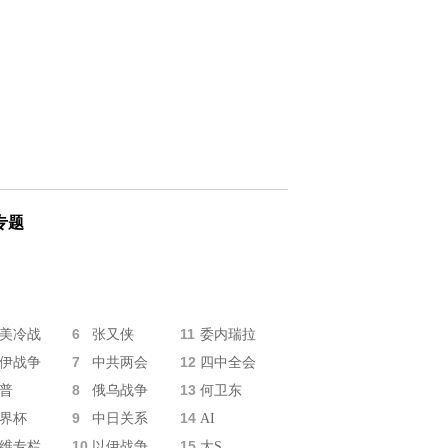
专题
6
11
美冷战
张又侠
委内瑞拉
7
12
伊战争
中共两会
四中全会
8
13
普
俄乌战争
何卫东
9
14
界杯
中日关系
AI
10
15
维专栏
以伊战争
大S