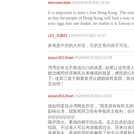
alienspectator
2020年05月28日 19:45
It is important to have a free Hong Kong. The onl
nt that the people of Hong Kong will find a way out o
your eggs into one basket, no matter it is Taiwan or
L01_北美01
2020年05月28日 15:47
多维是中共的大外宣，它的文章内容不可信。
aoyun2012nian
2020年05月28日 15:09
湾湾还有点不敢说出口的就是--如果让这些港
政治难民经济难民从来难搞的就是，难民的心
了--连郑三发子都要靠否认嫖娼移民英国，靠
言自明！
aoyun2012nian
2020年05月28日 15:03
就如同某些台湾网友所言，“我支持你有民主的
影响台湾，我誓死捍卫你有争取民主权利，但
@@@@@@@
隔岸观火。看戏的都不怕台高。反正乱也好战
找我。不过港人可以考虑偷渡过去。历来台港在
港避风头，香港的罪犯有麻烦了就去台湾避风