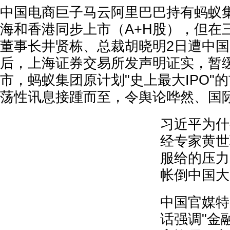
中国电商巨子马云阿里巴巴持有蚂蚁
海和香港同步上市（A+H股），但在
董事长井贤栋、总裁胡晓明2日遭中
后，上海证券交易所发声明证实，暂
市，蚂蚁集团原计划"史上最大IPO"
荡性讯息接踵而至，令舆论哗然、国
习近平为什
经专家黄世
服给的压力
帐倒中国大
中国官媒特
话强调"金