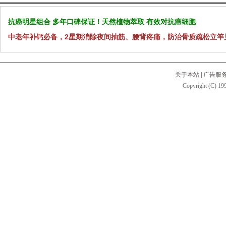
抗癌明星组合 多年口碑保证！天然植物萃取 有效对抗癌细胞
中老年补钙必备，2星期消除夜间抽筋、腰背疼痛，防治骨质疏松立竿
关于本站
|
广告服
Copyright (C) 199