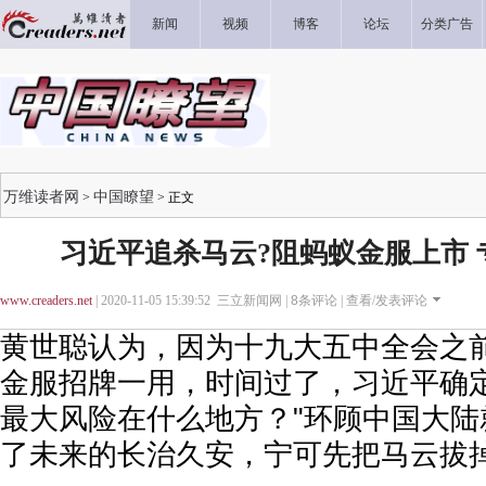
新闻
视频
博客
论坛
分类广告
万维读者网
中国瞭望
>
> 正文
习近平追杀马云?阻蚂蚁金服上市
www.creaders.net
| 2020-11-05 15:39:52 三立新闻网 |
8
条评论 |
查看/发表评论
黄世聪认为，因为十九大五中全会之
金服招牌一用，时间过了，习近平确定
最大风险在什么地方？"环顾中国大陆
了未来的长治久安，宁可先把马云拔掉