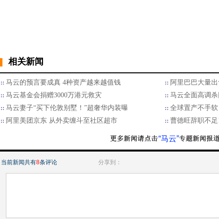
相关新闻
马云的预言要成真 4种资产越来越值钱
阿里巴巴大量出
马云基金会捐赠3000万港元救灾
马云全面高调杀
马云妻子“买下伦敦别墅！”超奢华内装曝
全球置产不手软
阿里美团京东 从外卖缠斗至社区超市
曹德旺辞职不足
“马云”
当前新闻共有
8
条评论
分享到：