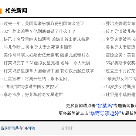
相关新闻
过去一年，美国富豪纷纷取得别国黄金签证
乔治克鲁尼宣布
32年养出凶手？他到底做错了什么！？
传奇导演被儿杀
快讯！名导雷纳夫妇遇害 凶嫌儿首出庭未抗辩
名导夫妻被害 
与儿争吵....美名导夫妻之死更多细节
美名导夫妻疑遭
美传奇导演夫妇殒命亿元豪宅 凶嫌儿戒毒12次
震惊全美：美著
好莱坞完了？AI虚拟女星亮相 名导：令人恐惧
66岁奥斯卡双
好莱坞影星加拿大国会谈中国 获众议员起立鼓掌
过去三个月好莱
巨星宣布：将离开纽约，永不返回。
“最美邦女郎”7
“鹰眼”雷纳惨遭中国女友控诉
14岁少女特斯
享寿79岁，好莱坞传奇女星逝世
硅谷是小镇做题
“好莱坞”
“华裔导演赵婷”
当前新闻共有
0
条评论
分享到：