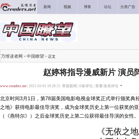
新闻
视频
博客
论坛
分类广告
万维读者网
中国瞭望
>
> 正文
赵婷将指导漫威新片 演员
www.creaders.net
| 2021-03-01 10:28:35 界面新闻 |
0
条评论 |
查看/发表评论
北京时间3月1日，第78届美国电影电视金球奖正式举行颁奖典
之地》获得电影最佳导演奖，成为金球奖历史上第一位获奖的亚
（《燕特尔》）之后金球奖历史上第二位获得最佳导演的女性。
《无依之地