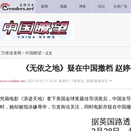
新闻
视频
博客
论坛
分类广告
万维读者网
中国瞭望
>
> 正文
《无依之地》疑在中国撤档 赵
www.creaders.net
| 2021-03-05 11:34:34 香港01 |
7
条评论 |
查看/发表评论
凭藉电影《浪迹天地》拿下美国金球奖最佳导演奖后，中国女导
时，她却被指涉嫌辱华，引发舆论关注，同时电影亦疑在中国撤
据英国路透