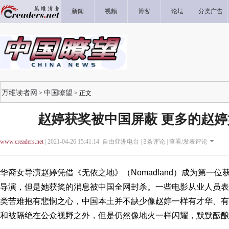
新闻
视频
博客
论坛
分类广告
万维读者网
中国瞭望
>
> 正文
赵婷获奖被中国屏蔽 更多的赵
www.creaders.net
| 2021-04-26 15:41:14 自由亚洲电台 |
3
条评论 |
查看/发表评论
华裔女导演赵婷凭借《无依之地》（Nomadland）成为第一
导演，但是她获奖的消息被中国全网封杀。一些电影从业人员表
类苦难抱有悲悯之心，中国本土并不缺少像赵婷一样有才华、有
和被隔绝在公众视野之外，但是仍然像地火一样闪耀，默默酝酿