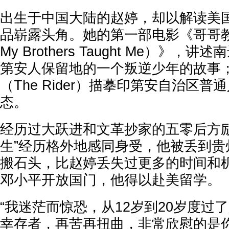
出生于中国大陆的赵婷，却以解读美
品崭露头角。她的第一部电影《哥哥教我
My Brothers Taught Me）》
第安人保留地的一个叛逆少年的故事
（The Rider）描摹印第安自治区
态。
经历过大跃进和文革抄家的五零后方励
生”经历格外地感同身受，他被丢到贵
搬石头，比赵婷丢失过更多的时间和
邓小平开放国门，他得以赴美留学。
“我迷茫而惊恐，从12岁到20岁度过
幸存者，再苦再扭曲，非常欣慰的是