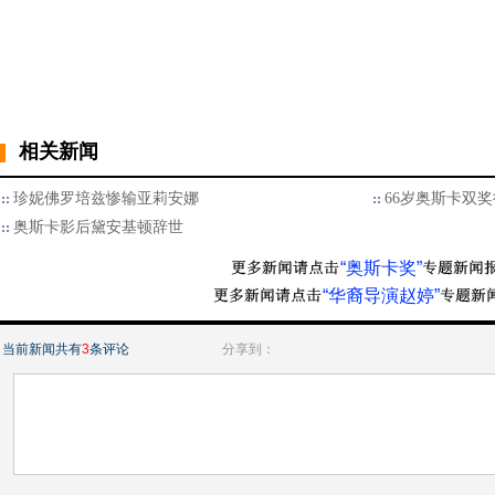
相关新闻
珍妮佛罗培兹惨输亚莉安娜
66岁奥斯卡双
奥斯卡影后黛安基顿辞世
“奥斯卡奖”
“华裔导演赵婷”
当前新闻共有
3
条评论
分享到：