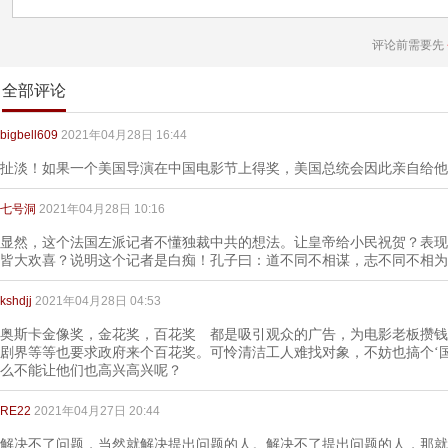
评论前需要先
全部评论
bigbell609
2021年04月28日 16:44
扯淡！如果一个美国导演在中国电影节上得奖，美国总统会因此亲自给他
七号洞
2021年04月28日 10:16
显然，这个法国左派记者不懂独裁中共的想法。让皇帝给小民祝贺？表现
皆大欢喜？说明这个记者是白痴！孔子曰：道不同不相谋，志不同不相为
kshdjj
2021年04月28日 04:53
奥斯卡金像奖，金花奖，百花奖 都是吸引观众的广告，为电影老板攒钱
剧界等等也要求政府来个百花奖。可怜清洁工人难找对象，不妨也搞个‘
么不能让他们也高兴高兴呢？
RE22
2021年04月27日 20:44
解决不了问题，当然就解决提出问题的人。解决不了提出问题的人，那就