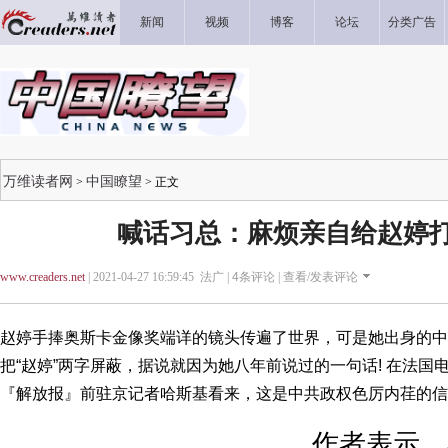
新闻
视频
博客
论坛
分类广告
万维读者网
中国瞭望
>
> 正文
喊话习总：麻烦亲自给赵婷
www.creaders.net
| 2021-04-27 16:59:45 法广 |
4
条评论 |
查看/发表评论
赵婷手捧奥斯卡金像奖端详的镜头传遍了世界，可是她出身的中
把“赵婷”两字屏蔽，据说就因为她八年前说过的一句话! 在法
『解放报』前驻京记者哈斯基看来，这是中共政权色厉内荏的信
作者表示，