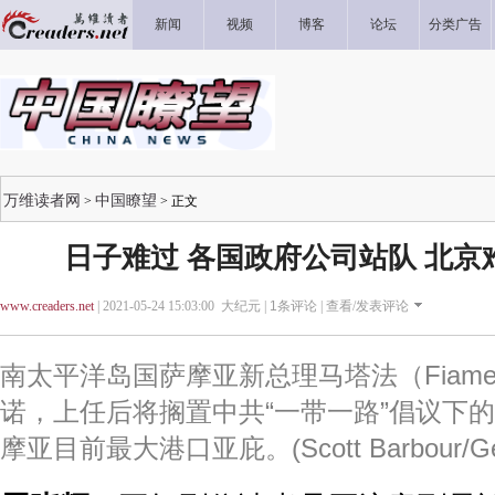
新闻
视频
博客
论坛
分类广告
万维读者网
中国瞭望
>
> 正文
日子难过 各国政府公司站队 北京
www.creaders.net
| 2021-05-24 15:03:00 大纪元 |
1
条评论 |
查看/发表评论
南太平洋岛国萨摩亚新总理马塔法（Fiame Na
诺，上任后将搁置中共“一带一路”倡议下
摩亚目前最大港口亚庇。(Scott Barbour/Gett