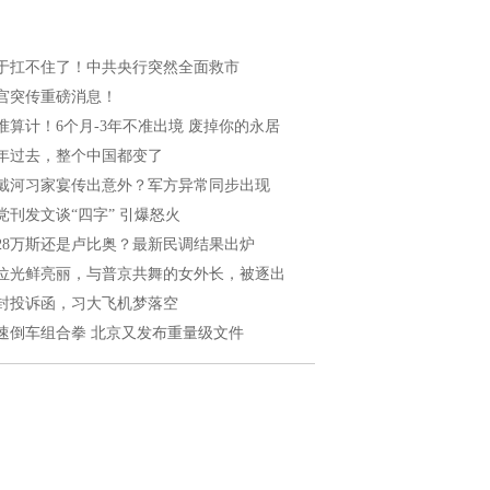
于扛不住了！中共央行突然全面救市
宫突传重磅消息！
准算计！6个月-3年不准出境 废掉你的永居
年过去，整个中国都变了
戴河习家宴传出意外？军方异常同步出现
党刊发文谈“四字” 引爆怒火
028万斯还是卢比奥？最新民调结果出炉
位光鲜亮丽，与普京共舞的女外长，被逐出
封投诉函，习大飞机梦落空
速倒车组合拳 北京又发布重量级文件