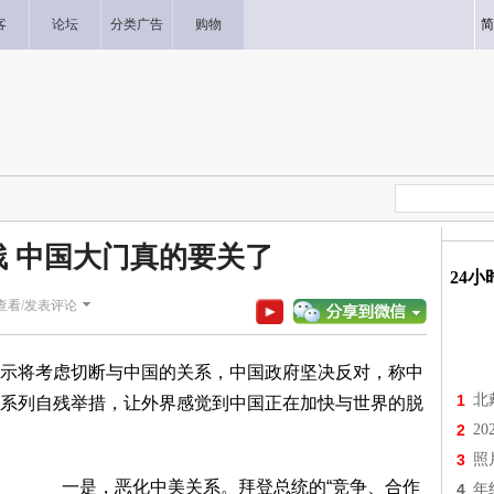
客
论坛
分类广告
购物
简
 中国大门真的要关了
24
查看/发表评论
示将考虑切断与中国的关系，中国政府坚决反对，称中
1
北
系列自残举措，让外界感觉到中国正在加快与世界的脱
2
2
3
照
一是，恶化中美关系。拜登总统的“竞争、合作
4
年