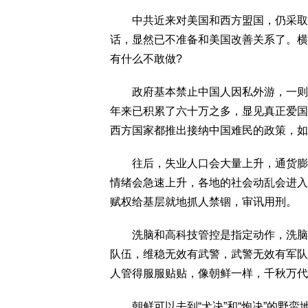
中共近来对美国和西方盟国，仍采取寸
话，显然已不准备和美国改善关系了。横
有什么不敢做?
政府基本禁止中国人因私外游，一则外
年来已积累了六十万之多，显见真正爱国
西方国家都推出接纳中国难民的政策，如
往后，失业人口会大量上升，通货膨胀
情绪会急速上升，各地的社会动乱会进入
赋权给基层就地抓人禁锢，审讯用刑。
洗脑和高科技管控是指定动作，洗脑和
队伍，维稳无效有武警，武警无效有军队
人管得服服贴贴，像朝鲜一样，千秋万代
朝鲜可以去到“犬决”和“炮决”的野蛮