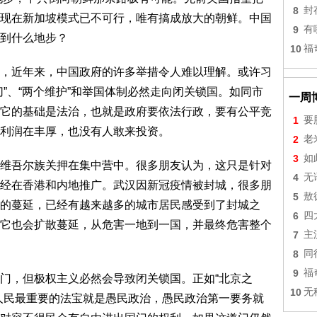
8
封
现在新加坡模式已不可行，唯有搞成放大的朝鲜。中国
9
有
到什么地步？
10
福
近年来，中国政府的许多举措令人难以理解。或许习
”、“两个维护”和举国体制必然走向闭关锁国。如同市
一周
它的基础是法治，也就是政府要依法行政，要有公平竞
1
要
利润在丰厚，也没有人敢来投资。
2
老
3
如
吾尔族关押在集中营中。很多朋友认为，这只是针对
4
无
经在香港和内地推广。武汉因新冠疫情被封城，很多朋
5
敖
的蔓延，已经有越来越多的城市居民感受到了封城之
6
四
它也会扩散蔓延，从危害一地到一国，并最终危害整个
7
主
8
同
9
福
，但极权主义必然会导致闭关锁国。正如“北京之
10
无
人民最重要的法宝就是愚民政治，愚民政治第一要务就