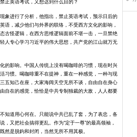
禁止英语考试，又想达到什么目的？
象进行了分析，他指出，禁止英语考试，预示日后的
英语，减少他们与外界的联络，不受西方文化的影响，
态古怪逻辑，在西方思维逻辑面前不堪一击，一旦禁绝
轻人专心学习习近平的伟大思想，共产党的江山就万无
的影响。中国人传统上没有喝咖啡的习惯，现在时兴
活习惯。喝咖啡重不在提神，重在一种感觉，一种与现
三五知己在座，大家海阔天空无所不谈，自由自在身心
由自在的感觉，恰恰是中共专制独裁的大敌，人人都要
知道用心何在。只能说中共已乱了套，为了表忠，各
说，又把社会搞得更乱。作为“定于一尊”的最高领袖，
既然是脱鈎和封闭，当然无所不用其极。