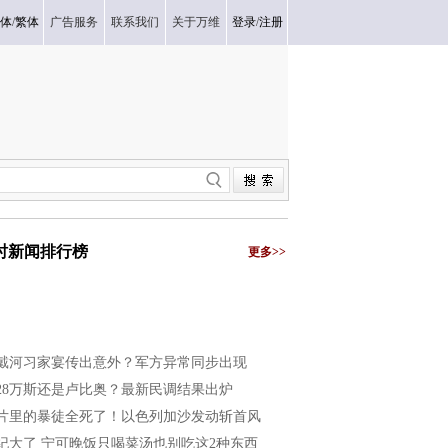
体
/
繁体
广告服务
联系我们
关于万维
登录
/
注册
小时新闻排行榜
更多>>
戴河习家宴传出意外？军方异常同步出现
028万斯还是卢比奥？最新民调结果出炉
片里的暴徒全死了！以色列加沙发动斩首风
纪大了 宁可晚饭只喝菜汤也别吃这2种东西