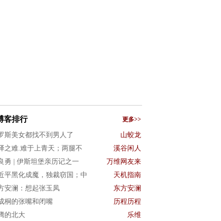
博客排行
更多>>
罗斯美女都找不到男人了
山蛟龙
译之难.难于上青天；两腿不
溪谷闲人
良勇 | 伊斯坦堡亲历记之一
万维网友来
近平黑化成魔，独裁窃国；中
天机指南
方安澜：想起张玉凤
东方安澜
成桐的张嘴和闭嘴
历程历程
腾的北大
乐维