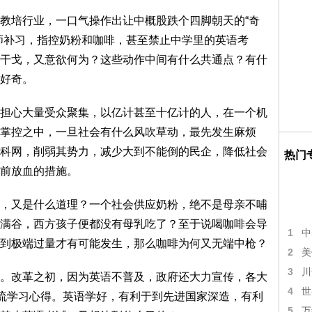
培行业，一口气操作出让中概股跌个四脚朝天的“奇
师补习，指控奶粉和咖啡，甚至禁止中学里的英语考
干戈，又意欲何为？这些动作中间有什么共通点？有什
好奇。
心大量受众聚集，以亿计甚至十亿计的人，在一个机
掌控之中，一旦社会有什么风吹草动，最先发生麻烦
科网，削弱其势力，减少大到不能倒的民企，降低社会
热门
前放血的措施。
又是什么道理？一个社会供应奶粉，绝不是母亲不哺
满谷，西方孩子便都没有母乳吃了？至于说喝咖啡会导
1
中
到极端过量才有可能发生，那么咖啡为何又无端中枪？
2
美
3
川
改革之初，因为英语不普及，政府还大力宣传，各大
4
世
交流学习心得。英语学好，有利于到先进国家深造，有利
5
万