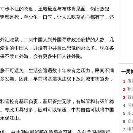
步不让的态度，王毅最近与布林肯见面，仍旧放狠
竖都是死，至少争一口气，让人民吃草的心都有了，还
汇吃紧，二则中国人到外国寻求政治庇护的人数，几
爱党的中国人，并没有中共自己想像的那么多。现在各
果不禁止外游，会有更多中国人往外跑。
不可避免，生活会遭遇数十年未有之压力，民间不满
一周
多发期。因此，早前将基层执法权下放到城市街道办，
1
俄
2
翻
3
费
管控有基层负责，基层管控无效，有城管和各级维稳
4
习
。专政工具很多，随时可以镇压，中共自信可以将中国
5
东
永保江山。
6
丘
7
沸
地步，中共倒向朝鲜那条路极有可能。先前美国指望把