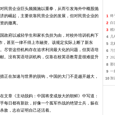
民营企业巨头频频施以重拳，从而引发海外中概股抛
济的崛起，主要依靠民营企业的发展，但对民营企业的
1
终
资的撤离。
2
白
3
精
政府以减轻学生和家长负担为由，对校外培训机构下
4
几
运作，甚至一律不得上市融资。该规定实际上断了新东
5
北
。尽管这些机构存在追求利润最大化的问题，但英语培
6
习
献。没有英语培训机构，仅靠在校英语教育是很难提升
7
2
8
那
9
一
正在加速与世界的脱钩，中国的大门不是越开越大，
10
加
文章《主动脱鈎：中国将变成放大的朝鲜》中写道：
乎每日都有新款，好像一个孤军作战的绝望士兵，躲在
杀敌，志在证明自己还活着。