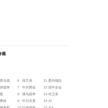
专题
6
11
美冷战
张又侠
委内瑞拉
7
12
伊战争
中共两会
四中全会
8
13
普
俄乌战争
何卫东
9
14
界杯
中日关系
AI
10
15
维专栏
以伊战争
大S