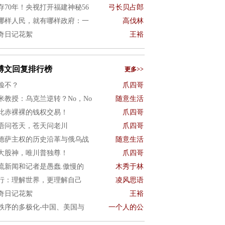
存70年！央视打开福建神秘56
弓长贝占郎
哪样人民，就有哪样政府：一
高伐林
奇日记花絮
王裕
博文回复排行榜
更多>>
脸不？
爪四哥
米教授：乌克兰逆转？No，No
随意生活
此赤裸裸的钱权交易！
爪四哥
语问苍天，苍天问老川
爪四哥
德萨主权的历史沿革与俄乌战
随意生活
大股神，唯川普独尊！
爪四哥
流新闻和记者是愚蠢.傲慢的
木秀于林
行：理解世界，更理解自己
凌风思语
奇日记花絮
王裕
秩序的多极化-中国、美国与
一个人的公