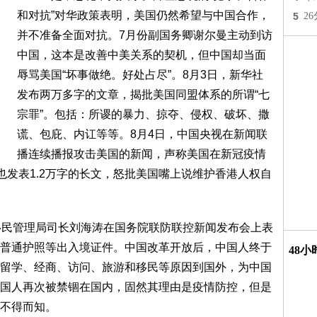
和对抗”对华政策表明，美国仍然希望与中国合作，
5
2
并不准备全面对抗。7月份副国务卿谢尔曼主动到访
中国，这本是改善中美关系的契机，但中国却当面
辱骂美国“坏事做绝。好处占尽”。8月3日，新华社
发布两万多字的文章，揭批美国同盟体系的所谓“七
宗罪”。包括：所谡的暴力、掠夺、侵权、破坏、撒
谎、包庇、内讧等等。8月4日，中国央视在新闻联
播连续播报攻击美国的新闻，声称美国在新冠疫情
也发表1.2万字的长文，怒批美国嘴上说维护香港人权自
。
民管理局司长刘海涛在国务院联防联控新闻发布会上表
普通护照等出入境证件。中国改革开放后，中国人终于
48
留学、经商、访问、旅游和移民等原因到国外，为中国
国人再次被禁锢在国内，固然其理由是疫情防控，但是
不得而知。