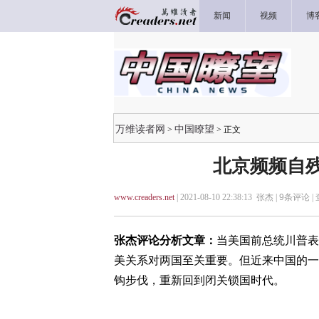
新闻
视频
博
万维读者网
中国瞭望
>
> 正文
北京频频自残
www.creaders.net
| 2021-08-10 22:38:13 张杰 |
9
条评论 |
张杰评论分析文章：
当美国前总统川普表
美关系对两国至关重要。但近来中国的一
钩步伐，重新回到闭关锁国时代。