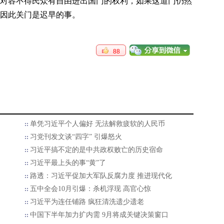
对容不得民众有自由进出国门的权利，如果这道门仍然
因此关门是迟早的事。
88
单凭习近平个人偏好 无法解救疲软的人民币
习党刊发文谈“四字” 引爆怒火
习近平搞不定的是中共政权败亡的历史宿命
习近平最上头的事“黄”了
路透：习近平促加大军队反腐力度 推进现代化
五中全会10月引爆：杀机浮现 高官心惊
习近平为连任铺路 疯狂清洗遗少遗老
中国下半年加力扩内需 9月将成关键决策窗口