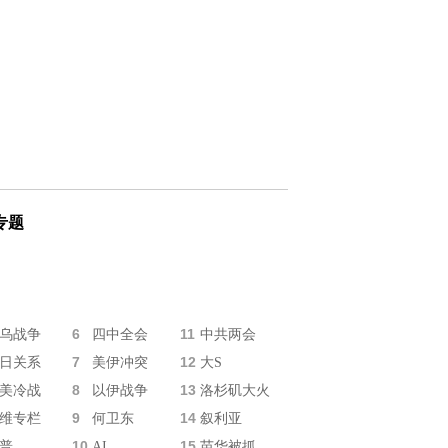
专题
6
11
乌战争
四中全会
中共两会
7
12
日关系
美伊冲突
大S
8
13
美冷战
以伊战争
洛杉矶大火
9
14
维专栏
何卫东
叙利亚
10
15
普
AI
苗华被抓