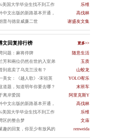
0%美国大学毕业生找不到工作
乐维
外中文出版的新路基本开通，
高伐林
朗普与德皇威廉二世
谢盛友文集
博文回复排行榜
更多>>
湾问题：麻将停牌
随意生活
兰芳和兩位仍然在世的入室弟
玉质
普到底卖了乌克兰没有？
山蛟龙
一美女：《越人歌》-宋祖英
YOLO宥乐
这道题，知道明年你要去哪？
末班车
于离岸爱国
阿里克斯Y
外中文出版的新路基本开通，
高伐林
0%美国大学毕业生找不到工作
乐维
湾区的整合梦
文庙
菓趣的回复，你至少有放风的
renweida