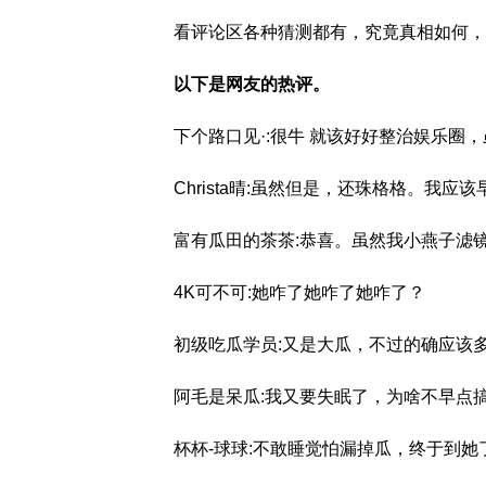
看评论区各种猜测都有，究竟真相如何，
以下是网友的热评。
下个路口见·:很牛 就该好好整治娱乐圈
Christa晴:虽然但是，还珠格格。我应
富有瓜田的茶茶:恭喜。虽然我小燕子滤
4K可不可:她咋了她咋了她咋了？
初级吃瓜学员:又是大瓜，不过的确应该
阿毛是呆瓜:我又要失眠了，为啥不早点
杯杯-球球:不敢睡觉怕漏掉瓜，终于到她