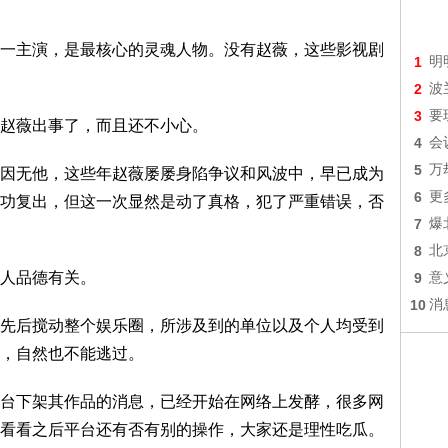
一主演，是最核心的灵魂人物。没有赵薇，这些影视剧
1
明
2
波
3
要
赵薇出事了，而且还不小心。
4
会
5
万
因无他，这些年赵薇屡屡身陷争议和风波中，早已成为
6
更
功复出，但这一次显然是动了真格，犯了严重错误，否
7
爆
8
北
人品德有关。
9
意
10
消
先后搅动整个娱乐圈，所涉及到的单位以及个人均受到
，自然也不能逃过。
台下架其作品的消息，已经开始在网络上发酵，很多网
看看之后平台还有否有别的操作，大家还是理性吃瓜。