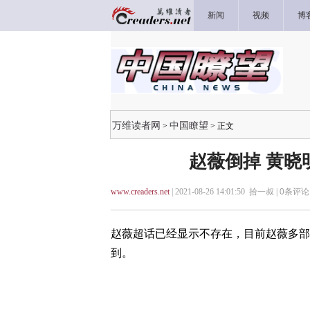
新闻
视频
博
万维读者网
中国瞭望
>
> 正文
赵薇倒掉 黄晓
www.creaders.net
| 2021-08-26 14:01:50 拾一叔 |
0
条评论 
赵薇超话已经显示不存在，目前赵薇多部
到。