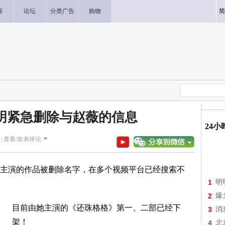
客
论坛
分类广告
购物
简
明紧急删除与赵薇的信息
24
|
查看/发表评论
主演的作品被删除名字，在多个视频平台已经搜索不
1
明
2
爆
目前由她主演的《还珠格格》第一、二部已经下
3
消
架！
4
北