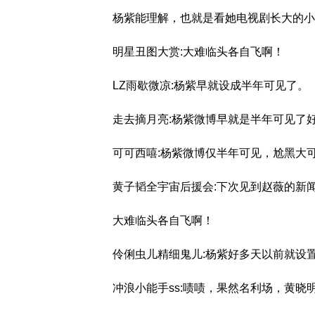
杨紫能理解，也就是看她电视剧长大的小
明星丑图大赏:大难临头各自飞啊！
LZ雨歇微凉:杨紫早就设成半年可见了。
走去摘月亮:杨紫微博早就是半年可见了
可可西嘻:杨紫微博仅半年可见，尬黑大
黄子韬全宇宙后援会:下次见到赵薇的新
大难临头各自飞啊！
伶俐虫儿精细鬼儿:杨紫好多天以前就设
冲浪小能手ss:啧啧，果然名利场，黄晓