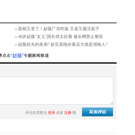
面相又变了！赵薇广东吃饭 又老又瘦没架子
48岁赵薇“女儿”因长得太好看 被全网禁止整容
赵薇前夫的表弟? 妙瓦底电诈幕后大佬是湖南人?
“赵薇”
评论前需要先
登录
或者
注册
哦