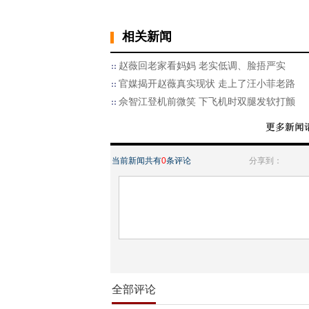
相关新闻
赵薇回老家看妈妈 老实低调、脸捂严实
官媒揭开赵薇真实现状 走上了汪小菲老路
佘智江登机前微笑 下飞机时双腿发软打颤
当前新闻共有
0
条评论
分享到：
全部评论