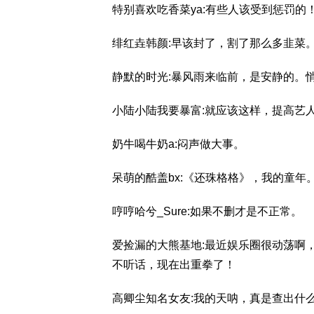
特别喜欢吃香菜ya:有些人该受到惩罚的
绯红垚韩颜:早该封了，割了那么多韭菜
静默的时光:暴风雨来临前，是安静的。
小陆小陆我要暴富:就应该这样，提高艺
奶牛喝牛奶a:闷声做大事。
呆萌的酷盖bx:《还珠格格》，我的童年
哼哼哈兮_Sure:如果不删才是不正常。
爱捡漏的大熊基地:最近娱乐圈很动荡啊
不听话，现在出重拳了！
高卿尘知名女友:我的天呐，真是查出什