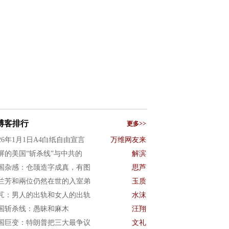
博客排行
更多>>
026年1月1日A4白纸自由宣言
万维网友来
屏的美国“斩杀线”与中共的
解滨
国杂感：仓颉造字成真，有图
思芦
兰芳和兩位仍然在世的入室弟
玉质
芃：男人的出轨和女人的出轨
水沫
国斩杀线：愚昧和麻木
汪翔
国巨变：特朗普把三大最争议
文礼