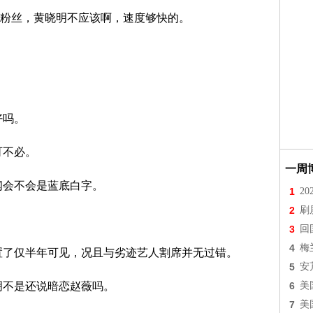
粉丝，黄晓明不应该啊，速度够快的。
好吗。
可不必。
一周
闻会不会是蓝底白字。
1
2
2
刷
3
回
4
梅
置了仅半年可见，况且与劣迹艺人割席并无过错。
5
安
明不是还说暗恋赵薇吗。
6
美
7
美