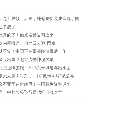
明是世界领土大国，她偏要伪装成弹丸小国
兰参战了
玩真的了！他点名警告习近平
议内幕曝光！习等四人遭“围攻”
劫不复！中国正在重演晚清最后十年
多人出事？北京流传神秘名单
北京拉响警报：2026头号风险浮出水面
京大秀肌肉时刻，一张“致命照片”被公布
义不亚于建造航母！中国胜利隧道通车
息：中共少校飞行员驾机自戕身亡