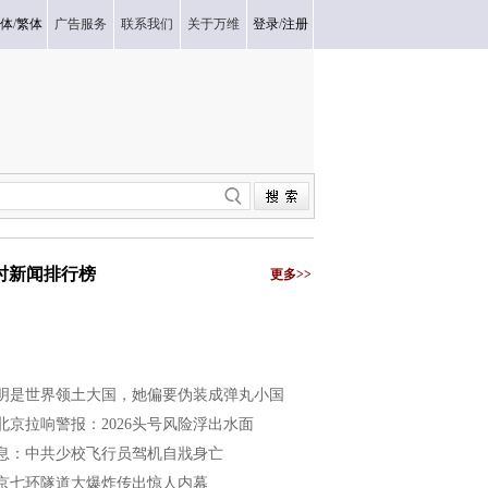
体
/
繁体
广告服务
联系我们
关于万维
登录
/
注册
小时新闻排行榜
更多>>
明是世界领土大国，她偏要伪装成弹丸小国
北京拉响警报：2026头号风险浮出水面
息：中共少校飞行员驾机自戕身亡
京七环隧道大爆炸传出惊人内幕