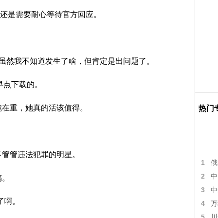
还是需要耐心等待官方回应。
，虽然我不知道发生了啥，但肯定是出问题了。
该早点下载的。
镜在重，她真的活该值得。
热门
多管管违法犯罪的明星。
1
俄
2
中
搞。
3
中
了啊。
4
万
5
川