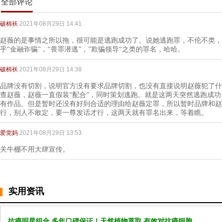
全部评论
破棉袄
2021年08月29日 14:41
赵薇的是事情之所以拖，很可能是逃跑成功了。说她逃跑罪，不伦不类，
乎“金融诈骗”，“畏罪潜逃”，”欺骗领导“之类的罪名，哈哈。
破棉袄
2021年08月29日 14:38
品牌没有切割，说明官方没有要求品牌切割，也没有直接说明赵薇犯了什
查赵薇，赵薇一直假装“配合”，同时策划逃跑。就是这两天突然逃跑成
有作品。但是暂时还没有好到合适的理由给赵薇定罪，所以暂时品牌和赵
行，别人不敢定，要一尊发话才行，这两天就有罪名出来，等着瞧。
爱党妈
2021年08月29日 13:53
关牛棚不用大肆宣传。
实用资讯
抗癌明星组合 多年口碑保证！天然植物萃取 有效对抗癌细胞