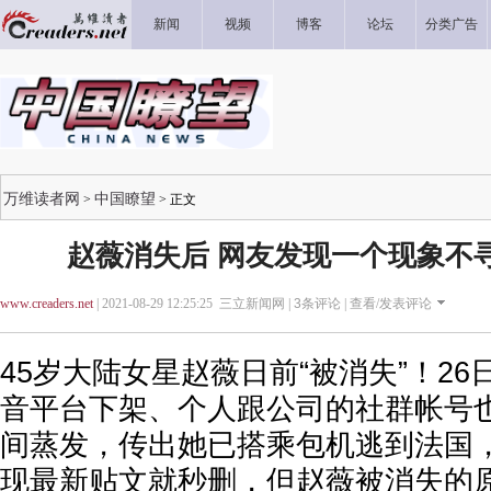
新闻
视频
博客
论坛
分类广告
万维读者网
中国瞭望
>
> 正文
赵薇消失后 网友发现一个现象不
www.creaders.net
| 2021-08-29 12:25:25 三立新闻网 |
3
条评论 |
查看/发表评论
45岁大陆女星赵薇日前“被消失”！2
音平台下架、个人跟公司的社群帐号
间蒸发，传出她已搭乘包机逃到法国，
现最新贴文就秒删，但赵薇被消失的