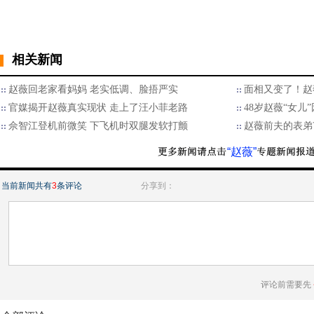
相关新闻
赵薇回老家看妈妈 老实低调、脸捂严实
面相又变了！赵
官媒揭开赵薇真实现状 走上了汪小菲老路
48岁赵薇“女儿
佘智江登机前微笑 下飞机时双腿发软打颤
赵薇前夫的表弟
“赵薇”
当前新闻共有
3
条评论
分享到：
评论前需要先