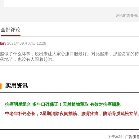
评论前需要先
全部评论
lary
2021年09月07日 12:28
赵做了什么坏事，说出来让大家心服口服最好。对比起来，那些贪官的待
落地了，也没有人跟着起哄。
实用资讯
抗癌明星组合 多年口碑保证！天然植物萃取 有效对抗癌细胞
中老年补钙必备，2星期消除夜间抽筋、腰背疼痛，防治骨质疏松立竿
关于本站
|
广告服