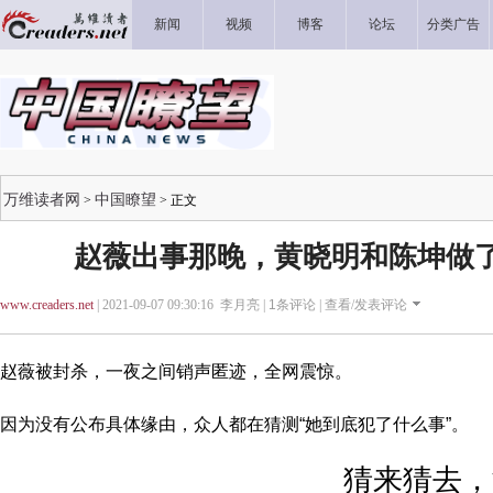
新闻
视频
博客
论坛
分类广告
万维读者网
中国瞭望
>
> 正文
赵薇出事那晚，黄晓明和陈坤做了不
www.creaders.net
| 2021-09-07 09:30:16 李月亮 |
1
条评论 |
查看/发表评论
赵薇被封杀，一夜之间销声匿迹，全网震惊。
因为没有公布具体缘由，众人都在猜测“她到底犯了什么事”。
猜来猜去，