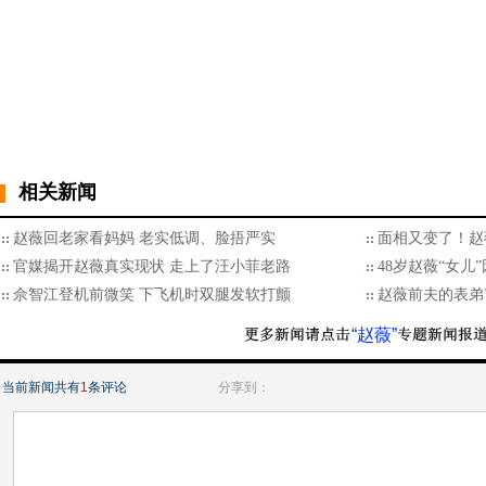
相关新闻
赵薇回老家看妈妈 老实低调、脸捂严实
面相又变了！赵
官媒揭开赵薇真实现状 走上了汪小菲老路
48岁赵薇“女儿
佘智江登机前微笑 下飞机时双腿发软打颤
赵薇前夫的表弟
“赵薇”
当前新闻共有
1
条评论
分享到：