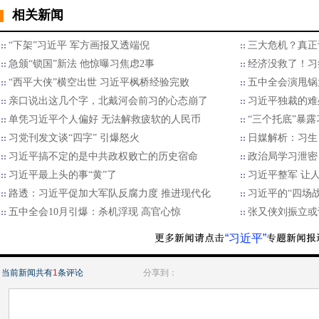
相关新闻
“下架”习近平 军方画报又透端倪
三大危机？真正
急颁“锁国”新法 他惊曝习焦虑2事
经济没救了！习
“西平大侠”横空出世 习近平枫桥经验完败
五中全会演甩锅
亲口说出这几个字，北戴河会前习的心态崩了
习近平独裁的难
单凭习近平个人偏好 无法解救疲软的人民币
“三个托底”暴露
习党刊发文谈“四字” 引爆怒火
日媒解析：习生
习近平搞不定的是中共政权败亡的历史宿命
政治局学习泄密
习近平最上头的事“黄”了
习近平整军 让
路透：习近平促加大军队反腐力度 推进现代化
习近平的“四场
五中全会10月引爆：杀机浮现 高官心惊
张又侠刘振立或
“习近平”
当前新闻共有
1
条评论
分享到：