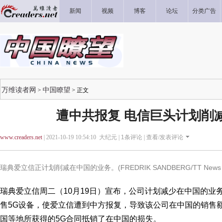
新闻
视频
博客
论坛
分类广告
万维读者网
中国瞭望
>
> 正文
遭中共报复 电信巨头计划削
www.creaders.net
| 2021-10-19 10:54:10 大纪元 |
1
条评论 |
查看/发表评论
瑞典爱立信正计划削减在中国的业务。(FREDRIK SANDBERG/TT News Agency
瑞典爱立信周二（10月19日）宣布，公司计划减少在中国的业
售5G设备，使爱立信遭到中方报复，导致该公司在中国的销售
国等地所获得的5G合同抵销了在中国的损失。