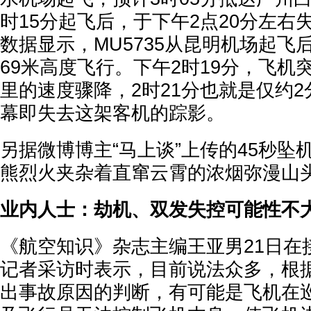
时15分起飞后，于下午2点20分左右
数据显示，MU5735从昆明机场起飞
69米高度飞行。下午2时19分，飞机突
里的速度骤降，2时21分也就是仅约
幕即失去这架客机的踪影。
另据微博博主“马上谈”上传的45秒坠
熊烈火夹杂着直窜云霄的浓烟弥漫山
业内人士：劫机、双发失控可能性不
《航空知识》杂志主编王亚男21日在
记者采访时表示，目前说法众多，根
出事故原因的判断，有可能是飞机在