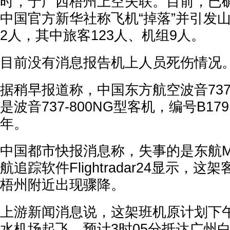
时，于广西梧州上空失联。目前，已确
中国官方新华社称飞机“掉落”并引发山
2人，其中旅客123人、机组9人。
目前没有消息报告机上人员死伤情况
据稍早报道称，中国东方航空波音73
是波音737-800NG型客机，编号B17
年。
中国都市快报消息称，失事的是东航MU
航追踪软件Flightradar24显示，
梧州附近出现骤降。
上游新闻消息说，这架班机原计划下午
水机场起飞，预计3时05分抵达广州