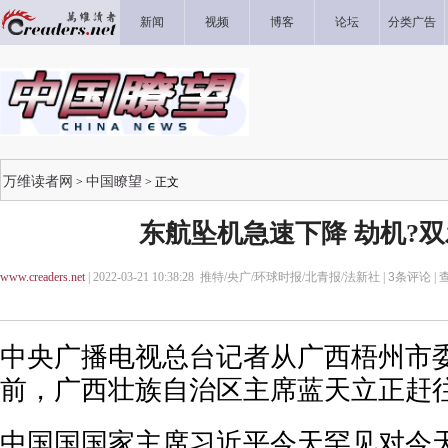
新闻
视频
博客
论坛
分类广告
万维读者网
中国瞭望
>
> 正文
东航坠机急速下降 劫机?双
www.creaders.net
| 2022-03-21 10:38:28 推特/央广/环球时报/北青报/法新社 |
3
条评论 |
中央广播电视总台记者从广西梧州市
前，广西壮族自治区主席蓝天立正赶
中国国国家主席习近平今天罕见对今