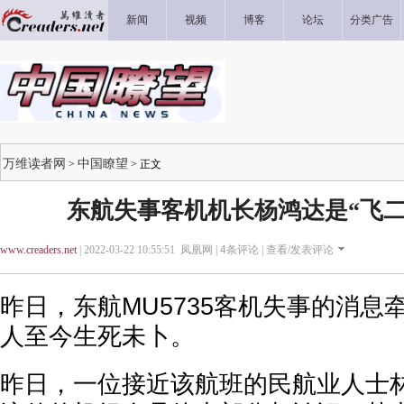
新闻
视频
博客
论坛
分类广告
万维读者网
中国瞭望
>
> 正文
东航失事客机机长杨鸿达是“飞二
www.creaders.net
| 2022-03-22 10:55:51 凤凰网 |
4
条评论 |
查看/发表评论
昨日，东航MU5735客机失事的消息牵
人至今生死未卜。
昨日，一位接近该航班的民航业人士