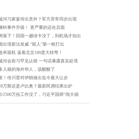
戴河习家宴传出意外？军方异常同步出现
继科事件升级！ 更严重的还在后面
闸落下！回国一趟绿卡没了，到机场才知出
国出境新法发威 “留人”第一枪打出
连串噩耗 逼着北京180度大转弯！
戴河会前习罕见认错 一句话暴露真实处境
多入籍的海外华人，该醒醒了
发！传川普对伊朗做出迄今最大让步
028万斯还是卢比奥？最新民调结果出炉
少2500万份工作没了，习近平国师“闯大祸