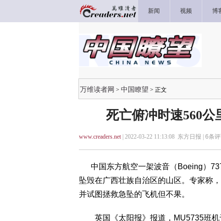
新闻
视频
博
万维读者网
中国瞭望
>
> 正文
死亡俯冲时速560
www.creaders.net
| 2022-03-22 11:13:08 东方日报 |
6
条评
中国东方航空一架波音（Boeing）73
坠毁在广西壮族自治区的山区。专家称，
并试图拯救急坠的飞机但不果。
英国《太阳报》报道，MU5735班机于