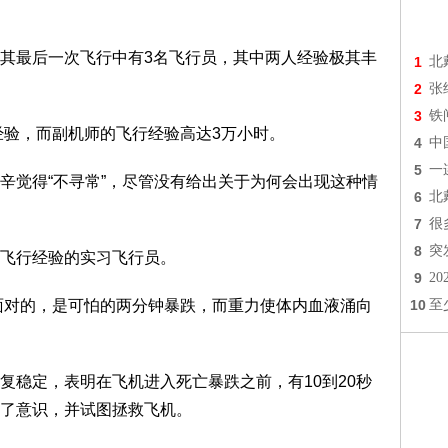
最后一次飞行中有3名飞行员，其中两人经验极其丰
1
北
2
张
3
铁
验，而副机师的飞行经验高达3万小时。
4
中
5
一
觉得“不寻常”，尽管没有给出关于为何会出现这种情
6
北
7
很
8
突
飞行经验的实习飞行员。
9
2
面对的，是可怕的两分钟暴跌，而重力使体内血液涌向
10
至
稳定，表明在飞机进入死亡暴跌之前，有10到20秒
了意识，并试图拯救飞机。