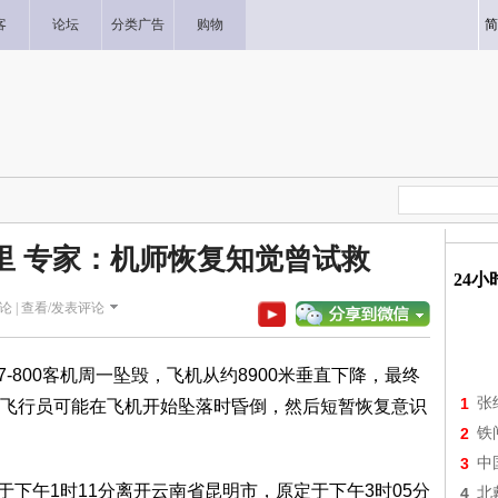
客
论坛
分类广告
购物
简
公里 专家：机师恢复知觉曾试救
24
论 |
查看/发表评论
7-800客机周一坠毁，飞机从约8900米垂直下降，最终
1
张
飞行员可能在飞机开始坠落时昏倒，然后短暂恢复意识
2
铁
3
中
下午1时11分离开云南省昆明市，原定于下午3时05分
4
北