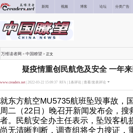
新闻
视频
博客
论坛
分类广告
万维读者网
中国瞭望
>
> 正文
疑疫情重创民航危及安全 一年
www.creaders.net
| 2022-03-22 15:09:37 RFA |
1
条评论 |
查看/发表评论
就东方航空MU5735航班坠毁事故，
周二（22日）晚召开新闻发布会，搜
者。民航安全办主任表示，坠毁客机
尚无清晰判断，调查组将全力搜证，