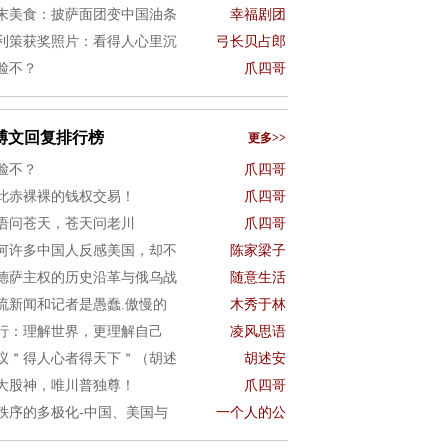
末美食：披萨面团变中国油条
幸福剧团
利策获奖照片：看得人心里沉
弓长贝占郎
脸不？
爪四哥
博文回复排行榜
更多>>
脸不？
爪四哥
此赤裸裸的钱权交易！
爪四哥
语问苍天，苍天问老川
爪四哥
何许多中国人反感美国，却不
陈家梁子
德萨主权的历史沿革与俄乌战
随意生活
流新闻和记者是愚蠢.傲慢的
木秀于林
行：理解世界，更理解自己
凌风思语
议＂得人心者得天下＂（胡述
胡述安
大股神，唯川普独尊！
爪四哥
秩序的多极化-中国、美国与
一个人的公