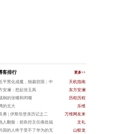
博客排行
更多>>
近平黑化成魔，独裁窃国；中
天机指南
方安澜：想起张玉凤
东方安澜
成桐的张嘴和闭嘴
历程历程
腾的北大
乐维
良勇 | 伊斯坦堡亲历记之二
万维网友来
熟人翻脸：前疾控主任痛批福
文礼
共国的人终于受不了华为的无
山蛟龙