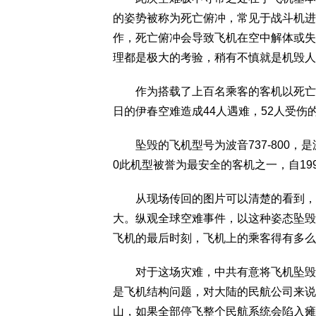
的姿势被称为死亡俯冲，常见于战斗机进
作，死亡俯冲会导致飞机在空中解体或失
理都是极大的考验，稍有不慎就是机毁人
作为搭载了上百名乘客的客机以死亡俯冲
日的伊春空难造成44人遇难，52人受
坠毁的飞机型号为波音737-800，是波音
0此机型被誉为最安全的客机之一，自199
从现场传回的图片可以清楚的看到，飞
大。纵观全球空难事件，以这种姿态坠毁
飞机的最后时刻，飞机上的乘客得有多么
对于这场灾难，中共有意将飞机坠毁的
是飞机结构问题，对大陆的民航公司来说
山，如果全部停飞整个民航系统会陷入瘫