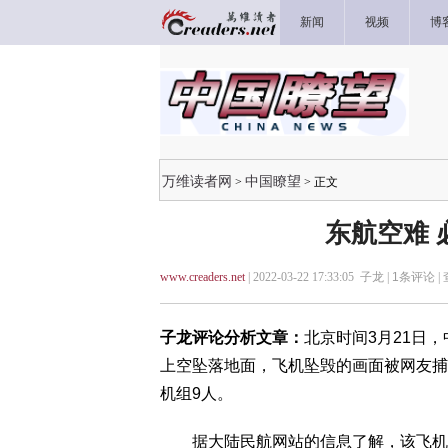
新闻
视频
博
万维读者网
中国瞭望
>
> 正文
东航空难
www.creaders.net
| 2022-03-22 17:33:05 子龙 |
1
条评论 |
子龙评论分析文章：
北京时间3月21日，
上空坠落地面，飞机坠毁的画面被网友捕捉
机组9人。
据大陆民航网站的信息了解，该飞机航班号