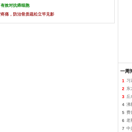
 有效对抗癌细胞
背疼痛，防治骨质疏松立竿见影
一周
1
习
2
东
3
丘
4
沸
5
费
6
老
7
中