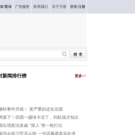
体
/
繁体
广告服务
联系我们
关于万维
登录
/
注册
小时新闻排行榜
更多>>
继科事件升级！ 更严重的还在后面
闸落下！回国一趟绿卡没了，到机场才知出
国出境新法发威 “留人”第一枪打出
戴河会前习罕见认错 一句话暴露真实处境