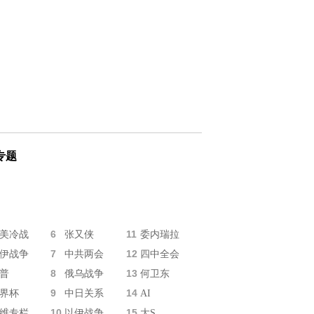
专题
6
11
美冷战
张又侠
委内瑞拉
7
12
伊战争
中共两会
四中全会
8
13
普
俄乌战争
何卫东
9
14
界杯
中日关系
AI
10
15
维专栏
以伊战争
大S