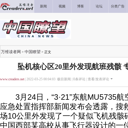
新闻
视频
博客
论坛
分类广告
万维读者网
中国瞭望
>
> 正文
坠机核心区20里外发现航班残骸 
www.creaders.net
| 2022-03-25 00:04:03 极目新闻 |
0
条评论 |
查看/发表评论
3月24日，“3·21”东航MU573
应急处置指挥部新闻发布会透露，搜
场10公里外发现了一个疑似飞机残骸
中国西部某高校从事飞行器设计的一