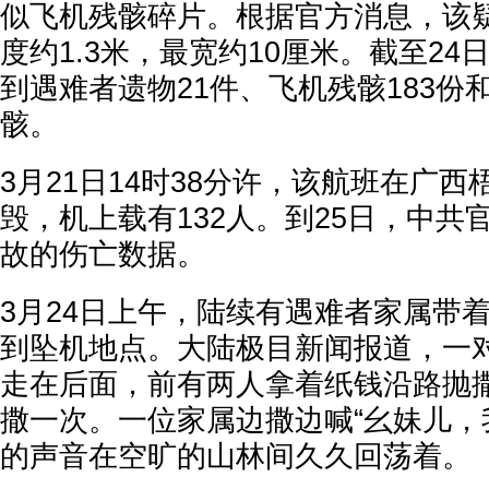
似飞机残骸碎片。根据官方消息，该
度约1.3米，最宽约10厘米。截至24
到遇难者遗物21件、飞机残骸183份
骸。
3月21日14时38分许，该航班在广
毁，机上载有132人。到25日，中共
故的伤亡数据。
3月24日上午，陆续有遇难者家属带
到坠机地点。大陆极目新闻报道，一
走在后面，前有两人拿着纸钱沿路抛
撒一次。一位家属边撒边喊“幺妹儿，
的声音在空旷的山林间久久回荡着。