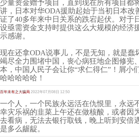
少量资金赠予项目，直到现在所有项目都
讲，日本对华ODA援助起始于当初日本改
证了40多年来中日关系的跌宕起伏。对于
设亟需资金支持时提供这么大规模的经济
示感谢。
现在还拿ODA说事儿，不是无知，就是蠢
竭尽全力围堵中国，丧心病狂地企图修宪
本，中国人民子会让你“求仁得仁”！屑小
哈哈哈哈哈！
百年未有之大骗局
2022年07月08日 12:50
一个人，一个民族永远活在仇恨里，永远
幸灾乐祸的韭菜上午还在做核酸，或者因
去看病，无法去银行取钱，晚上听到安倍
是多么龌龊。