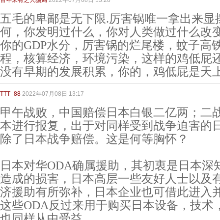
百年未有之大骗局
2022年07月08日 13:28
五毛的卑鄙是无下限.厉害锅唯一拿出来显
何，你发明过什么，你对人类做过什么改
你的GDP水分，厉害锅的烂尾楼，蚊子高
程，核算经济，环境污染，这样的鸡低屁
没有早期的发展积累，你的，鸡低屁是天
TTT_88
2022年07月08日 13:17
甲午战败，中国赔偿日本白银二亿两；二
本进行报复，出于对同样受到战争迫害的
除了日本战争赔偿。这是何等胸怀？
日本对华ODA确属援助，其初衷是日本深
造成的损害，日本高层一些友好人士以及
济援助有所弥补，日本企业也可借此进入
这些ODA反过来用于购买日本设备，技术
也同样从中受益。