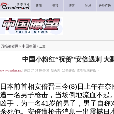
新闻
视频
博客
论坛
分类广告
万维读者网
中国瞭望
>
> 正文
中国小粉红“祝贺”安倍遇刺 大
www.creaders.net
| 2022-07-08 10:00:51 新头壳 |
16
条评论 |
查看/发表评论
日本前首相安倍晋三今(8)日上午在
遭一名男子枪击，当场倒地流血不起
凶手，为一名41岁的男子，男子自称
杀死他。安倍遭枪击消息一出震撼日