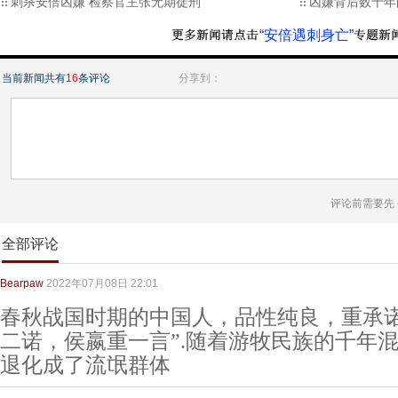
刺杀安倍凶嫌 检察官主张无期徒刑
凶嫌背后数十年
“安倍遇刺身亡”
当前新闻共有
16
条评论
分享到：
评论前需要先
全部评论
Bearpaw
2022年07月08日 22:01
春秋战国时期的中国人，品性纯良，重承诺
二诺，侯嬴重一言”.随着游牧民族的千年混
退化成了流氓群体