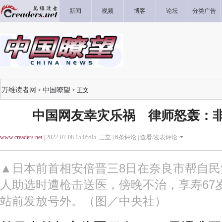
新闻
视频
博客
论坛
分类广告
万维读者网
中国瞭望
>
> 正文
中国网友幸灾乐祸 律师怒轰：
www.creaders.net
| 2022-07-08 15:05:05 三立 |
6
条评论 |
查看/发表评论
▲日本前首相安倍晋三8日在奈良市帮自
人助选时遭枪击送医，傍晚不治，享寿67
站前发放号外。（图／中央社）