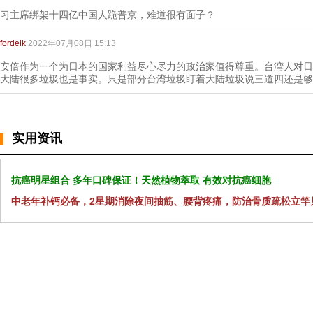
习主席绑架十四亿中国人跪普京，难道很有面子？
fordelk
2022年07月08日 15:13
安倍作为一个为日本的国家利益尽心尽力的政治家值得尊重。台湾人对日
大陆很多垃圾也是事实。只是部分台湾垃圾盯着大陆垃圾说三道四还是够
实用资讯
抗癌明星组合 多年口碑保证！天然植物萃取 有效对抗癌细胞
中老年补钙必备，2星期消除夜间抽筋、腰背疼痛，防治骨质疏松立竿