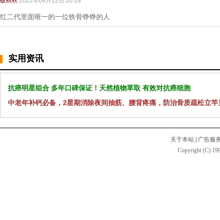
破棉袄
2022年08月22日 20:28
红二代里面唯一的一位铁骨铮铮的人
实用资讯
抗癌明星组合 多年口碑保证！天然植物萃取 有效对抗癌细胞
中老年补钙必备，2星期消除夜间抽筋、腰背疼痛，防治骨质疏松立竿
关于本站
|
广告服
Copyright (C) 199