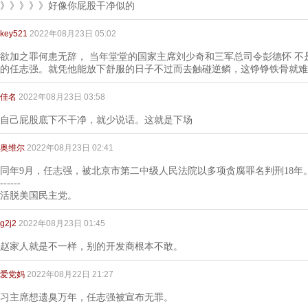
》》》》》好像你屁股干净似的
key521
2022年08月23日 05:02
欲加之罪何患无辞， 当年堂堂的国家主席刘少奇和三军总司令彭德怀 
的任志强。就凭他能放下舒服的日子不过而去触碰逆鳞，这铮铮铁骨就难
佳名
2022年08月23日 03:58
自己屁股底下不干净，就少说话。这就是下场
奥维尔
2022年08月23日 02:41
同年9月，任志强，被北京市第二中级人民法院以多项贪腐罪名判刑18年
------
活脱美国民主党。
g2j2
2022年08月23日 01:45
赵家人就是不一样，别的开发商根本不敢。
爱党妈
2022年08月22日 21:27
习主席想遗臭万年，任志强被宣布无罪。