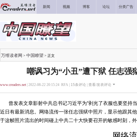
新闻
视频
博客
论坛
分类广告
万维读者网
中国瞭望
>
> 正文
嘲讽习为“小丑”遭下狱 任志强
www.creaders.net
| 2022-08-22 20:15:24 RFA |
15
条评论 |
查看/发表评论
曾发表文章影射中共总书记习近平为“剥光了衣服也要坚持当皇
近日有最新消息。网络流传一张任志强狱中照片，显示他跟其他
于这帧照片流出的时间碰上中共二十大快要召开的敏感时刻，外
网络流传