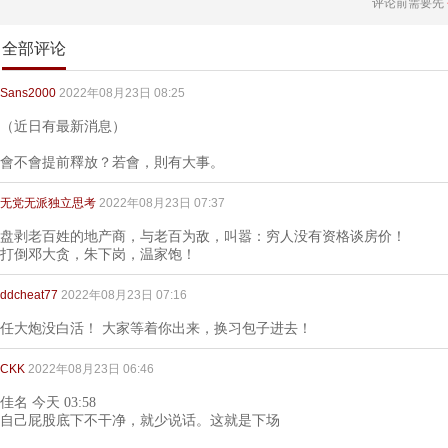
评论前需要先
全部评论
Sans2000
2022年08月23日 08:25
（近日有最新消息）
會不會提前釋放？若會，則有大事。
无党无派独立思考
2022年08月23日 07:37
盘剥老百姓的地产商，与老百为敌，叫嚣：穷人没有资格谈房价！
打倒邓大贪，朱下岗，温家饱！
ddcheat77
2022年08月23日 07:16
任大炮没白活！ 大家等着你出来，换习包子进去！
CKK
2022年08月23日 06:46
佳名 今天 03:58
自己屁股底下不干净，就少说话。这就是下场