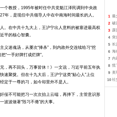
一个教授，1995年被时任中共党魁江泽民调到中央政
27年，是现任中共领导人中在中南海时间最长的人。
1
最
2
破
人。在中共十九大上，王沪宁出人意料的被塞进最高权
3
霹
近平的核心智囊。
4
突
5
长
主义迷魂汤，从屡次“捧杀”，到内政外交连续给习“挖
6
海
把“一手好牌打成烂牌”。
7
内
8
慌
兄，再不回头，万事皆休！》一文说，习近平前五年执
9
美
快速聚拢。但在十九大后，王沪宁这类“贴心人”上位
10
社
经定于一尊的习，如今却里外不是人。
奸佞不可能把习一次次抬上云端，再摔下，主管意识形
一波波做著“毁习不倦”的大事。