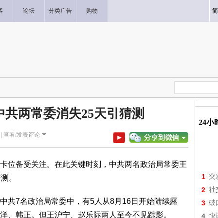
客
论坛
分类广告
购物
简
中共两常委消失25天引猜测
24
|
查看/发表评论
卡位备受关注。在此关键时刻，中共两名政治局常委王
1
突
猜测。
2
社
中共7名政治局常委中，有5人从8月16日开始陆续露
3
破
洋、韩正。但王沪宁、赵乐际两人至今不见踪影。
4
快