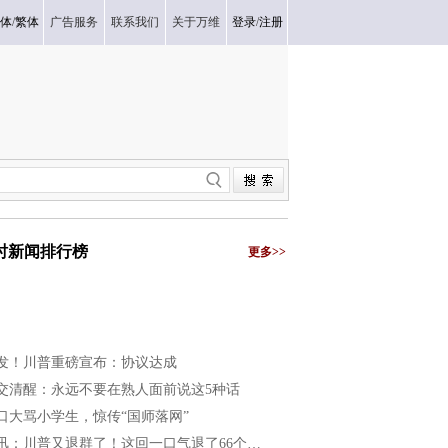
体
/
繁体
广告服务
联系我们
关于万维
登录
/
注册
小时新闻排行榜
更多>>
发！川普重磅宣布：协议达成
交清醒：永远不要在熟人面前说这5种话
口大骂小学生，惊传“国师落网”
讯：川普又退群了！这回一口气退了66个…