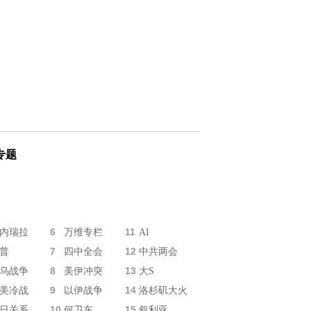
专题
6
11
内瑞拉
万维专栏
AI
7
12
普
四中全会
中共两会
8
13
乌战争
美伊冲突
大S
9
14
美冷战
以伊战争
洛杉矶大火
10
15
日关系
何卫东
叙利亚