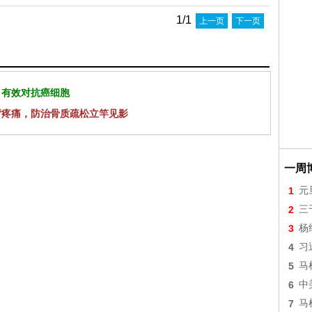
1/1
上一页
下一页
 有效对抗癌细胞
背疼痛，防治骨质疏松立竿见影
一周
1
元
2
三
3
杨
4
习
5
马
6
中
7
马