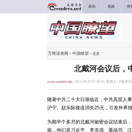
新闻
视频
博
万维读者网
中国瞭望
>
> 正文
北戴河会议后，
www.creaders.net
| 2022-08-25 07:58:16 新唐人 |
2
条评论 
随著中共二十大日渐临近，中共高层人事
沪宁、赵乐际接连消失25天，引发外界
为期半个多月的北戴河祕密会议结束后，
面，他们是习近平、李克强、栗战书、汪