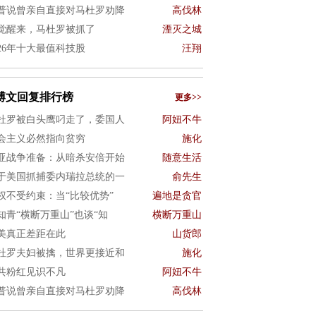
普说曾亲自直接对马杜罗劝降
高伐林
觉醒来，马杜罗被抓了
湮灭之城
026年十大最值科技股
汪翔
博文回复排行榜
更多>>
杜罗被白头鹰叼走了，委国人
阿妞不牛
会主义必然指向贫穷
施化
亚战争准备：从暗杀安倍开始
随意生活
于美国抓捕委内瑞拉总统的一
俞先生
权不受约束：当“比较优势”
遍地是贪官
知青“横断万重山”也谈“知
横断万重山
美真正差距在此
山货郎
杜罗夫妇被擒，世界更接近和
施化
共粉红见识不凡
阿妞不牛
普说曾亲自直接对马杜罗劝降
高伐林