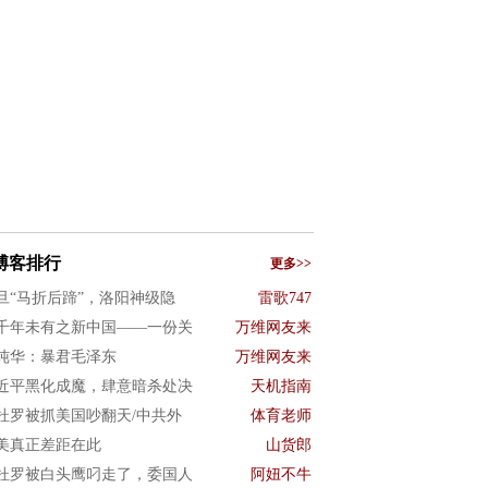
博客排行
更多>>
旦“马折后蹄”，洛阳神级隐
雷歌747
千年未有之新中国——一份关
万维网友来
纯华：暴君毛泽东
万维网友来
近平黑化成魔，肆意暗杀处决
天机指南
杜罗被抓美国吵翻天/中共外
体育老师
美真正差距在此
山货郎
杜罗被白头鹰叼走了，委国人
阿妞不牛