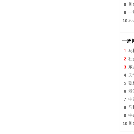
8
川
9
一
10
2
一周
1
马
2
社
3
东
4
关
5
强
6
老
7
中
8
马
9
中
10
川