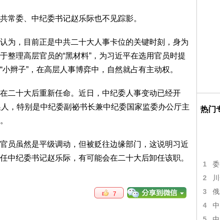
共常委、中纪委书记赵乐际也不见踪影。
认为，目前正是中共二十大人事卡位的关键时刻，身为
于整理高层官员的“黑材料”，为习近平在选用官员时提
“小辫子”，在高层人事博弈中，自然就占有主动权。
在二十大后重新任命。近日，中纪委人事变动已经开
换人，特别是中纪委副祕书长兼中纪委国家监委办公厅主
热门
。
官员虽然是平级调动，但被贬往边缘部门，这说明习近
任中纪委书记赵乐际，有可能会在二十大后卸任该职。
1
委
2
川
3
俄
7
4
中
5
中