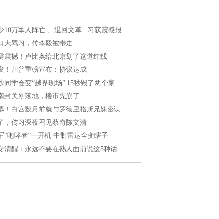
少10万军人阵亡 、退回文革...习获震撼报
口大骂习，传李毅被带走
雳震撼！卢比奥给北京划了这道红线
发！川普重磅宣布：协议达成
沙同学会变“越界现场” 15秒毁了两个家
南封关刚落地，楼市先崩了
幕！白宫数月前就与罗德里格斯兄妹密谋
了，传习深夜召见蔡奇陈文清
军“咆哮者”一开机 中制雷达全变瞎子
交清醒：永远不要在熟人面前说这5种话