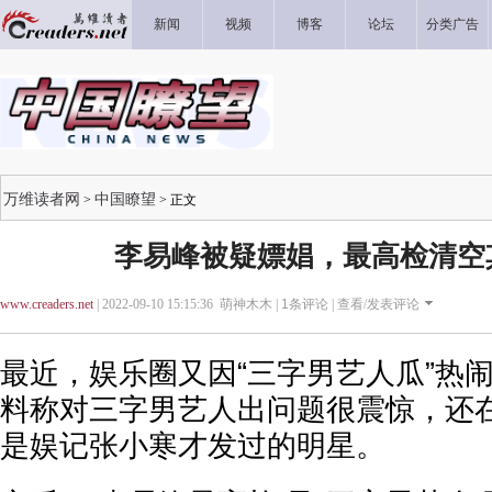
新闻
视频
博客
论坛
分类广告
万维读者网
中国瞭望
>
> 正文
李易峰被疑嫖娼，最高检清空
www.creaders.net
| 2022-09-10 15:15:36 萌神木木 |
1
条评论 |
查看/发表评论
最近，娱乐圈又因“三字男艺人瓜”热
料称对三字男艺人出问题很震惊，还
是娱记张小寒才发过的明星。