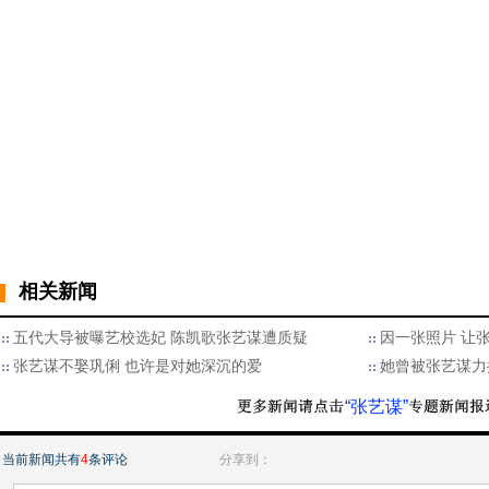
相关新闻
五代大导被曝艺校选妃 陈凯歌张艺谋遭质疑
因一张照片 让张
张艺谋不娶巩俐 也许是对她深沉的爱
她曾被张艺谋力
“张艺谋”
当前新闻共有
4
条评论
分享到：