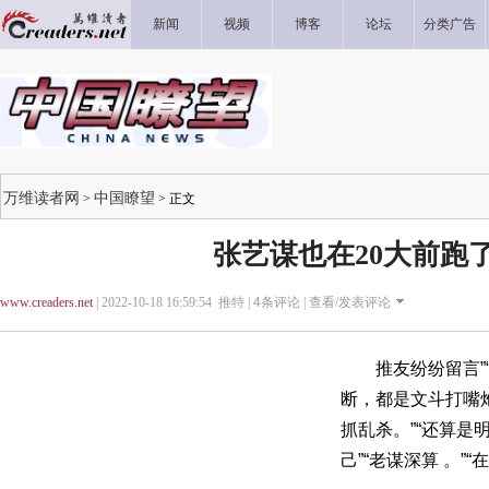
新闻
视频
博客
论坛
分类广告
万维读者网
中国瞭望
>
> 正文
张艺谋也在20大前跑
www.creaders.net
| 2022-10-18 16:59:54 推特 |
4
条评论 |
查看/发表评论
推友纷纷留言”“
断，都是文斗打嘴
抓乱杀。”“还算是
己”“老谋深算 。”