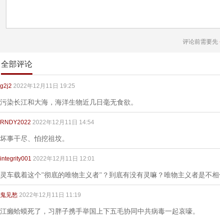
评论前需要先
全部评论
g2j2
2022年12月11日 19:25
污染长江和大海，海洋生物近几日毫无食欲。
RNDY2022
2022年12月11日 14:54
坏事干尽、怕挖祖坟。
integrity001
2022年12月11日 12:01
灵车载着这个"彻底的唯物主义者"？到底有没有灵嘛？唯物主义者是不
鬼见愁
2022年12月11日 11:19
江癞蛤蟆死了，习胖子携手举国上下五毛协同中共病毒一起哀嚎。