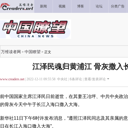
新闻
视频
博客
论坛
分类广告
万维读者网
中国瞭望
>
> 正文
江泽民魂归黄浦江 骨灰撒入
www.creaders.net
| 2022-12-11 09:55:58 中央社 |
6
条评论 |
查看/发表评论
前中国国家主席江泽民日前逝世，在其妻王冶坪、中共中央政治
的骨灰今天中午于长江入海口撒入大海。
新华社11日下午6时许发布消息，“遵照江泽民同志及其亲属的
日在长江入海口撒入大海”。