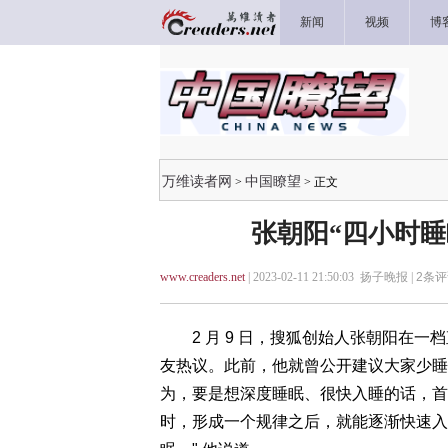
新闻
视频
博
万维读者网
中国瞭望
>
> 正文
张朝阳“四小时
www.creaders.net
| 2023-02-11 21:50:03 扬子晚报 |
2
条评
2 月 9 日，搜狐创始人张朝阳在一档直
友热议。此前，他就曾公开建议大家少睡
为，要是想深度睡眠、很快入睡的话，首
时，形成一个规律之后，就能逐渐快速入