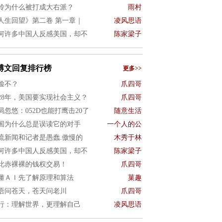
玲为什么被打成大右派？
雨村
人生回望》第二卷 第一章｜
凌风思语
何许多中国人反感美国，却不
陈家梁子
博文回复排行榜
更多>>
脸不？
爪四哥
028年，美国要实现社会主义？
爪四哥
局忽悠：052D也能打鹰击20了
随意生活
国为什么总是误读它的对手
一个人的公
流新闻和记者是愚蠢.傲慢的
木秀于林
何许多中国人反感美国，却不
陈家梁子
此赤裸裸的钱权交易！
爪四哥
懂ＡＩ先了解原理和算法
菓趣
语问苍天，苍天问老川
爪四哥
行：理解世界，更理解自己
凌风思语