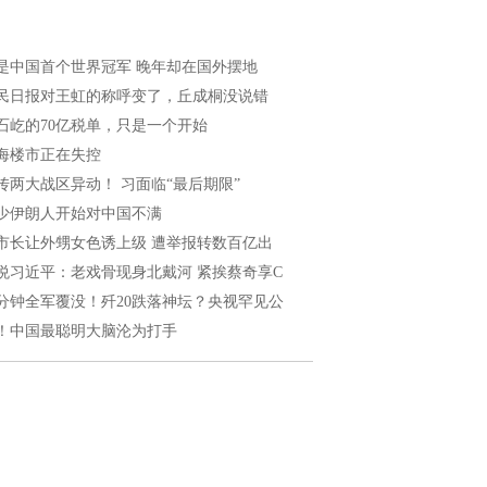
是中国首个世界冠军 晚年却在国外摆地
民日报对王虹的称呼变了，丘成桐没说错
石屹的70亿税单，只是一个开始
海楼市正在失控
传两大战区异动！ 习面临“最后期限”
少伊朗人开始对中国不满
市长让外甥女色诱上级 遭举报转数百亿出
悦习近平：老戏骨现身北戴河 紧挨蔡奇享C
0分钟全军覆没！歼20跌落神坛？央视罕见公
！中国最聪明大脑沦为打手