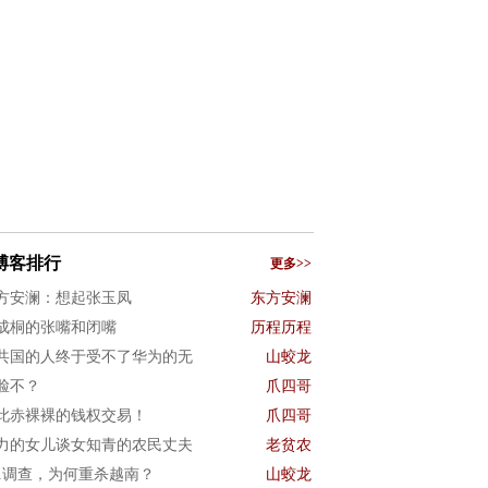
博客排行
更多>>
方安澜：想起张玉凤
东方安澜
成桐的张嘴和闭嘴
历程历程
共国的人终于受不了华为的无
山蛟龙
脸不？
爪四哥
此赤裸裸的钱权交易！
爪四哥
力的女儿谈女知青的农民丈夫
老贫农
01调查，为何重杀越南？
山蛟龙