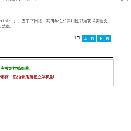
ci sleep）。查了下网络，其科学性和实用性都难获得实验支
自然点。
1/1
上一页
下一页
 有效对抗癌细胞
背疼痛，防治骨质疏松立竿见影