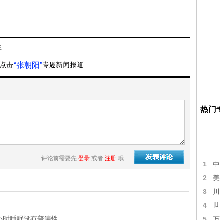
生
“张朝阳”
热门
评论前需要先
登录
或者
注册
哦
1
中
2
美
3
川
4
世
小时睡眠没有普遍性。
5
万