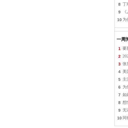
8
丁
9
《
10
为
一周
1
要
2
2
3
张
4
美
5
主
6
为
7
如
8
想
9
无
10
同