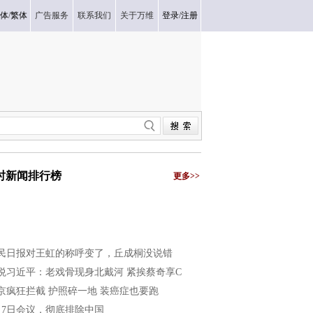
体
/
繁体
广告服务
联系我们
关于万维
登录
/
注册
小时新闻排行榜
更多>>
民日报对王虹的称呼变了，丘成桐没说错
悦习近平：老戏骨现身北戴河 紧挨蔡奇享C
京疯狂拦截 护照碎一地 装癌症也要跑
月7日会议，彻底排除中国