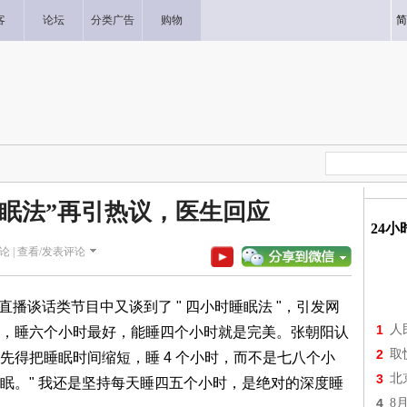
客
论坛
分类广告
购物
简
睡眠法”再引热议，医生回应
24
论 |
查看/发表评论
播谈话类节目中又谈到了 " 四小时睡眠法 "，引发网
1
人
，睡六个小时最好，能睡四个小时就是完美。张朝阳认
2
取
先得把睡眠时间缩短，睡 4 个小时，而不是七八个小
3
北
眠。" 我还是坚持每天睡四五个小时，是绝对的深度睡
4
8