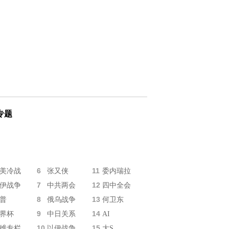
专题
6
11
美冷战
张又侠
委内瑞拉
7
12
伊战争
中共两会
四中全会
8
13
普
俄乌战争
何卫东
9
14
界杯
中日关系
AI
10
15
维专栏
以伊战争
大S