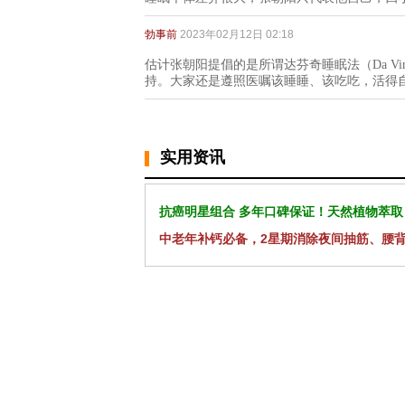
勃事前
2023年02月12日 02:18
估计张朝阳提倡的是所谓达芬奇睡眠法（Da Vin
持。大家还是遵照医嘱该睡睡、该吃吃，活得
实用资讯
抗癌明星组合 多年口碑保证！天然植物萃取
中老年补钙必备，2星期消除夜间抽筋、腰