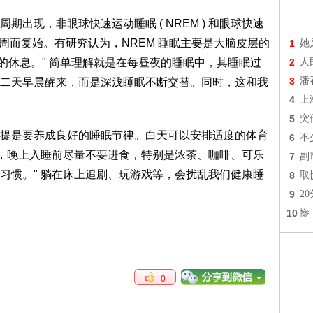
现，非眼球快速运动睡眠 ( NREM ) 和眼球快速
链接，周而复始。有研究认为，NREM 睡眠主要是大脑皮层的
1
她
性的休息。" 简单理解就是在每昼夜的睡眠中，其睡眠过
2
人
3
潘
二天早晨醒来，而是深浅睡眠不断交替。同时，这和我
4
上
5
突
是要养成良好的睡眠节律。白天可以安排适度的体育
6
不
右，晚上入睡前尽量不要进食，特别是浓茶、咖啡、可乐
7
副
习惯。" 躺在床上追剧、玩游戏等，会扰乱我们健康睡
8
取
9
2
10
惨
0