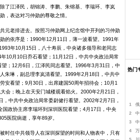
了江泽民，胡锦涛、李鹏、朱镕基、李瑞环、李岚
勋，表达对习仲勋的尊敬之情。
元老排进去。按照习仲勋网上纪念馆中开列的习仲勋
依序是：1990年12月11日，薄一波看望。1991年
1993年10月15日，八十寿辰，中央诸多领导和老同志
年10月10日乔石看望；11月12日，中共中央政治局常
望；12月6日，江泽民同志看望。1996年3月31日，中
热门
朱琳，副总理李岚清看望。1999年2月18日，中共中
安看望；9月30日，出席建国50周年招待会；10月1
大会；晚上在天安门城楼观看焰火。2000年2月21日，
日，中共中央政治局常委尉健行看望。2002年2月7日，
1
俄
全国政协主席李瑞环到深圳医院看望；4月17日，中央
2
中
05医院病逝，享年89岁。
3
中
4
万
时任中共领导人在深圳探望的时间和人物表中，只有
5
川