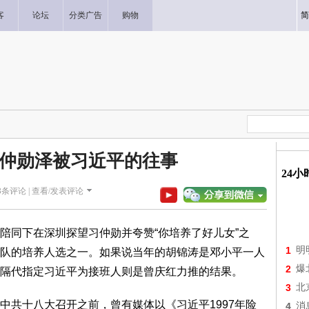
客
论坛
分类广告
购物
简
仲勋泽被习近平的往事
24
3
条评论 |
查看/发表评论
陪同下在深圳探望习仲勋并夸赞“你培养了好儿女”之
1
明
队的培养人选之一。如果说当年的胡锦涛是邓小平一人
2
爆
隔代指定习近平为接班人则是曾庆红力推的结果。
3
北
共十八大召开之前，曾有媒体以《习近平1997年险
4
消