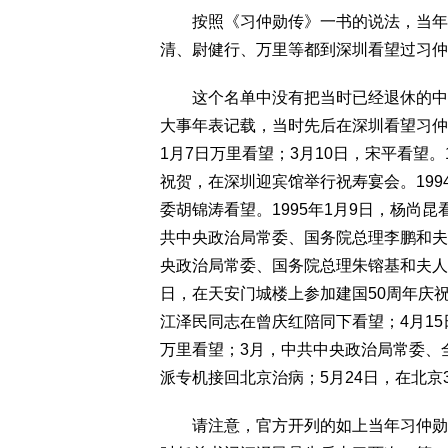
按照《习仲勋传》一书的说法，当年除
清、尉健行、万里等都到深圳看望过习仲
这个名单中没有把当时已经退休的中共
大事年表记载，当时先后在深圳看望习仲勋的
1月7日万里看望；3月10日，宋平看望。
祝贺，在深圳迎宾馆举行祝寿宴会。1994
委胡锦涛看望。1995年1月9日，杨尚昆看
共中央政治局常委、国务院总理李鹏和夫人
央政治局常委、国务院总理朱镕基和夫人劳
日，在天安门城楼上参加建国50周年庆祝
江泽民同志在曾庆红陪同下看望；4月15
万里看望；3月，中共中央政治局常委、
派专机接回北京治病；5月24日，在北京3
请注意，官方开列的如上当年习仲勋被