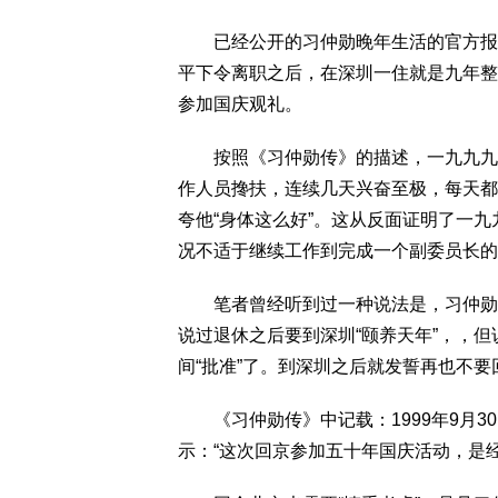
已经公开的习仲勋晚年生活的官方报道
平下令离职之后，在深圳一住就是九年整
参加国庆观礼。
按照《习仲勋传》的描述，一九九九年
作人员搀扶，连续几天兴奋至极，每天都
夸他“身体这么好”。这从反面证明了一
况不适于继续工作到完成一个副委员长的
笔者曾经听到过一种说法是，习仲勋在
说过退休之后要到深圳“颐养天年”，，
间“批准”了。到深圳之后就发誓再也不要
《习仲勋传》中记载：1999年9月3
示：“这次回京参加五十年国庆活动，是