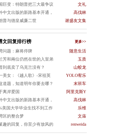
国巨变：特朗普把三大最争议
文礼
外中文出版的新路基本开通，
高伐林
朗普与德皇威廉二世
谢盛友文集
博文回复排行榜
更多>>
湾问题：麻将停牌
随意生活
兰芳和兩位仍然在世的入室弟
玉质
普到底卖了乌克兰没有？
山蛟龙
一美女：《越人歌》-宋祖英
YOLO宥乐
这道题，知道明年你要去哪？
末班车
于离岸爱国
阿里克斯Y
外中文出版的新路基本开通，
高伐林
0%美国大学毕业生找不到工作
乐维
湾区的整合梦
文庙
菓趣的回复，你至少有放风的
renweida