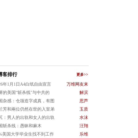
博客排行
更多>>
026年1月1日A4白纸自由宣言
万维网友来
屏的美国“斩杀线”与中共的
解滨
国杂感：仓颉造字成真，有图
思芦
兰芳和兩位仍然在世的入室弟
玉质
芃：男人的出轨和女人的出轨
水沫
国斩杀线：愚昧和麻木
汪翔
0%美国大学毕业生找不到工作
乐维