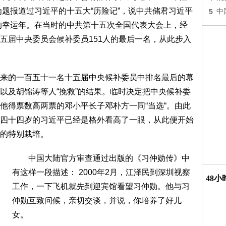
为题报道过习近平的十五大“历险记”，说中共储君习近平
5
中
他的幸运年。在当时的中共第十五次全国代表大会上，经
五届中央委员会候补委员151人的最后一名，从此步入
的一百五十一名十五届中央候补委员中排名最后的幕
以及胡锦涛等人“挽救”的结果。临时决定把中央候补委
他得票数高两票的邓小平长子邓朴方一同“当选“。由此
四十四岁的习近平已经是格外看高了一眼，从此便开始
的特别栽培。
中国大陆官方审查通过出版的《习仲勋传》中
有这样一段描述： 2000年2月，江泽民到深圳视察
48
工作，一下飞机就先到迎宾馆看望习仲勋。他与习
仲勋互致问候，亲切交谈，并说，你培养了好儿
女。