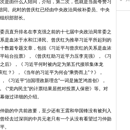
次是由什么人陪同，介绍，第二次，也就是当面夸赞习
红陪同。此时的曾庆红已经由中央政治局候补委员、中央
组织部部长。
员直升排名在李克强之前的十七届中央政治局常委之
系是血浓于水和江泽民、曾庆红为推举习近平所起到的
十数篇专题文章，包括《习近平与曾庆红的关系是血浓
平站台拉票》，《曾庆红助习近平力压李克强》，《习
之后》，《 习近平何时被内定为第五代接班集体龙
庆红？》，《当年的习近平为何会“乘势而上”？》，
？》，《习近平“治国理政新理念”一词是施芝鸿首创》，
，《“党内民主”的计票结果居然对投票人保密》等。对
幕做过详细的介绍。
勋的中共前政要，至少还有王震和华国锋没有被列入
曾经去过深圳的中共元老只有一个从没有看望过习仲勋
平。