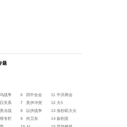
专题
6
11
乌战争
四中全会
中共两会
7
12
日关系
美伊冲突
大S
8
13
美冷战
以伊战争
洛杉矶大火
9
14
维专栏
何卫东
叙利亚
10
15
普
AI
苗华被抓