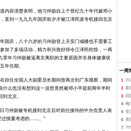
内容清楚表明，他习仲勋自上个世纪九十年代被邓小
，直到一九九九年国庆前夕才被江泽民派专机接回北京
国庆，八十六岁的习仲勋登上天安门城楼也不需要工
参加了多场活动，精力和兴致好得令江泽民吃惊，一再
九九零年习仲勋被逼离京离职的主要原因并非身体健康状
五年任期。
一周
担任全国人大副委员长期间曾再次到广东视察，期间
1
2
但说什么也没有想到这一设想竟然被邓小平提前两年半时
2
刷
3
回
回到北京。
4
梅
0日习仲勋被专机接到北京后对前往接待的中办负责人表
5
安
经过慎重考虑的……。”
6
美
7
7