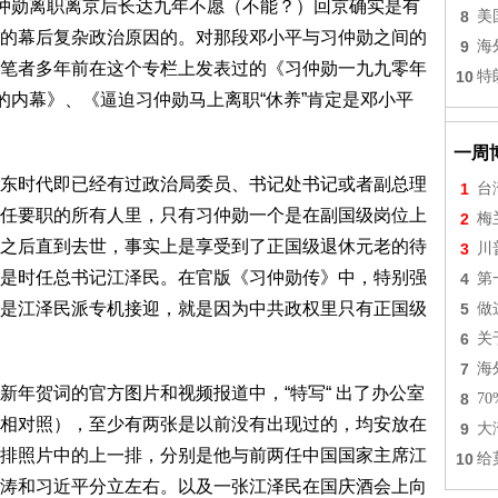
仲勋离职离京后长达九年不愿（不能？）回京确实是有
8
美
的幕后复杂政治原因的。对那段邓小平与习仲勋之间的
9
海
笔者多年前在这个专栏上发表过的《习仲勋一九九零年
10
特
的内幕》、《逼迫习仲勋马上离职“休养”肯定是邓小平
一周
时代即已经有过政治局委员、书记处书记或者副总理
1
台
任要职的所有人里，只有习仲勋一个是在副国级岗位上
2
梅
之后直到去世，事实上是享受到了正国级退休元老的待
3
川
是时任总书记江泽民。在官版《习仲勋传》中，特别强
4
第
是江泽民派专机接迎，就是因为中共政权里只有正国级
5
做
6
关
7
海
贺词的官方图片和视频报道中，“特写“ 出了办公室
8
7
相对照），至少有两张是以前没有出现过的，均安放在
9
大
排照片中的上一排，分别是他与前两任中国国家主席江
10
给
涛和习近平分立左右。以及一张江泽民在国庆酒会上向