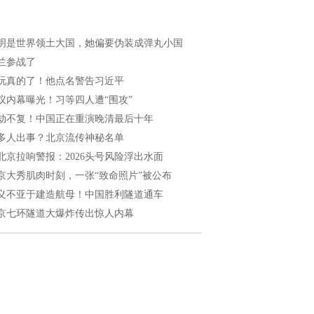
明是世界领土大国，她偏要伪装成弹丸小国
兰参战了
玩真的了！他点名警告习近平
议内幕曝光！习等四人遭“围攻”
劫不复！中国正在重演晚清最后十年
多人出事？北京流传神秘名单
北京拉响警报：2026头号风险浮出水面
京大秀肌肉时刻，一张“致命照片”被公布
义不亚于建造航母！中国胜利隧道通车
京七环隧道大爆炸传出惊人内幕