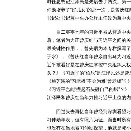
时任总书记江泽民是先后去了两次。第一
仲勋培养了“好儿女“的那一次，是曾庆
书记处书记兼中央办公厅主任改为兼中央
自二零零七年的习近平被从普通中央委
后，笔者为力证曾庆红与习近平之间的关
最关键性作用，，曾先后为本专栏撰写了
于水》，《曾庆红当年曾亲自出马为习近
近平被看好是在曾庆红掌控中央组织大权
头？》《习近平的“伯乐”是江泽民还是曾
《施芝鸿的“习老板”不会为难“曾老板”
《习近平岂能“搬起石头砸自己的脚”？》
江泽民和曾庆红当年力推习近平上位的内
回过头去再忆当年曾经到深圳看望习仲
习仲勋年表，但有照片为证。而当时所有
也没有在当地被习仲勋探望，他就是邓小