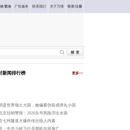
体
/
繁体
广告服务
联系我们
关于万维
登录
/
注册
小时新闻排行榜
更多>>
明是世界领土大国，她偏要伪装成弹丸小国
北京拉响警报：2026头号风险浮出水面
京七环隧道大爆炸传出惊人内幕
息：中共少校飞行员驾机自戕身亡