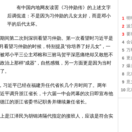
有中国内地网友读罢《习仲勋传》的上述文字
后调侃道：不是因为习仲勋的儿女太好，而是邓小
1
明
平的后代太坏。
2
波
3
要
间第二次到深圳看望习仲勋。第一次看望时习近平是
4
会
2月看望习仲勋的时候，特别提及“你培养了好儿女”，一
5
万
被邓小平三公主邓榕和三驸马贺平深恶痛绝却又敢怒不
6
更
政治上那样“成器”，自然感慨，另一方面更是因为当时
7
爆
了。
8
北
9
意
，习近平已经在福建升任代省长几个月时间了。两年
10
北
近平调升浙江省长，十六届一中会闭幕的次日即宣布他
德江的浙江省委书记职务并继续兼任省长。
是江泽民为胡锦涛隔代指定的接班人，应该是符合实