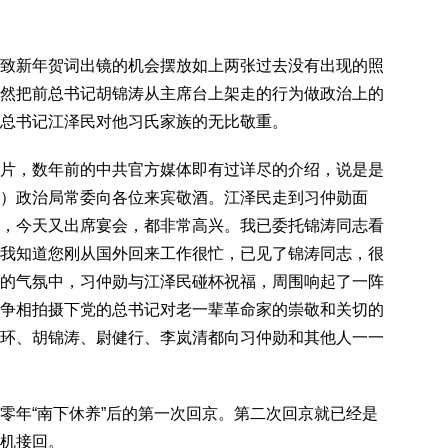
新年贺词出镜的机会摆放如上两张过去没有出现的照
然把前总书记胡锦涛从主席台上架走的行为做政治上的
总书记江泽民对他习氏家族的无比敬重。
，数年前的中共官方媒体即有过详尽的介绍，说是是
）政治局常委向各位来宾敬酒。江泽民走到习仲勋面
，今天又出席宴会，都非常高兴。我已委托锦涛同志看
我知道您刚从国外回来工作很忙，已见了锦涛同志，很
的气氛中，习仲勋与江泽民碰杯祝福，周围响起了一阵
争相拍摄下党的总书记对老一辈革命家的崇敬和关切的
环、胡锦涛、尉健行、李岚清都向习仲勋和其他人一一
年“南下休养”后的第一次回京。第二次回京就已经是
机接回。