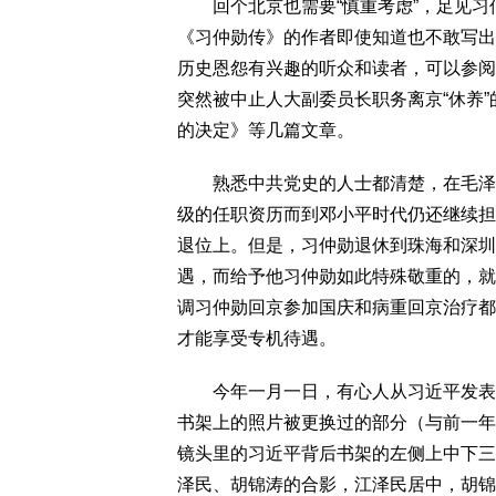
回个北京也需要“慎重考虑”，足见习
《习仲勋传》的作者即使知道也不敢写出
历史恩怨有兴趣的听众和读者，可以参阅
突然被中止人大副委员长职务离京“休养”
的决定》等几篇文章。
熟悉中共党史的人士都清楚，在毛泽东
级的任职资历而到邓小平时代仍还继续担
退位上。但是，习仲勋退休到珠海和深圳
遇，而给予他习仲勋如此特殊敬重的，就
调习仲勋回京参加国庆和病重回京治疗都
才能享受专机待遇。
今年一月一日，有心人从习近平发表新年
书架上的照片被更换过的部分（与前一年
镜头里的习近平背后书架的左侧上中下三
泽民、胡锦涛的合影，江泽民居中，胡锦