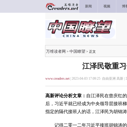
新闻
视频
博
万维读者网
中国瞭望
>
> 正文
江泽民敬重习
www.creaders.net
| 2023-04-03 17:09:25 自由亚洲 高新 |
高新评论分析文章：
自江泽民在曾庆红的
后，习近平就已经成为中央领导层接班梯
指定的隔代接班人的话，江泽民为胡锦涛
记得二零一二年习近平接班胡锦涛的中