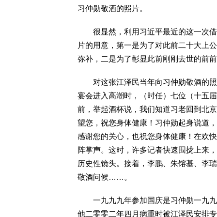
习仲勋敬酒的照片。
很显然，利用习近平最近的这一次借致
片的用意，第一是为了对此前二十大上公
弥补，二是为了彰显此前刚刚去世的前前
对这张江泽民当年向习仲勋敬酒的照片
宴会进入高潮时，（时任）七位（十五届
前，举起酒杯说，我们知道习老回到北京
望您，祝您身体健康！习仲勋起身说道，
感谢您的关心，也祝您身体健康！在欢快
阵掌声。这时，许多记者快速围拢上来，
历史性镜头。接着，李鹏、朱镕基、李瑞
敬酒问候……。
一九九九年参加国庆是习仲勋一九九零
他二零零二年四月病重时被江泽民安排专