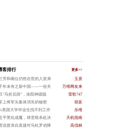
博客排行
更多>>
兰芳和兩位仍然在世的入室弟
玉质
千年未有之新中国——一份关
万维网友来
旦“马折后蹄”，洛阳神级隐
雷歌747
军上将军头集体消失的秘密
胡亥
0%美国大学毕业生找不到工作
乐维
近平黑化成魔，肆意暗杀处决
天机指南
普说曾亲自直接对马杜罗劝降
高伐林