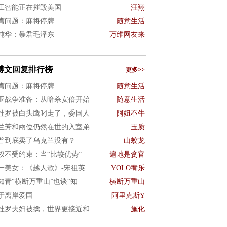
工智能正在摧毁美国
汪翔
湾问题：麻将停牌
随意生活
纯华：暴君毛泽东
万维网友来
博文回复排行榜
更多>>
湾问题：麻将停牌
随意生活
亚战争准备：从暗杀安倍开始
随意生活
杜罗被白头鹰叼走了，委国人
阿妞不牛
兰芳和兩位仍然在世的入室弟
玉质
普到底卖了乌克兰没有？
山蛟龙
权不受约束：当“比较优势”
遍地是贪官
一美女：《越人歌》-宋祖英
YOLO宥乐
知青“横断万重山”也谈“知
横断万重山
于离岸爱国
阿里克斯Y
杜罗夫妇被擒，世界更接近和
施化