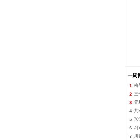
一周
1
梅
2
三
3
元
4
共
5
7
6
习
7
川