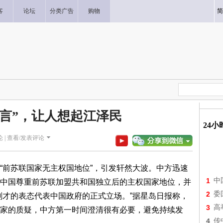
客
论坛
分类广告
购物
简
狂言”，让人想起江泽民
24
 |
查看/发表评论
“前苏联国家无主权国地位”，引发轩然大波。中方迅速
1
中
中国尊重前苏联加盟共和国独立后的主权国家地位，并
2
委
刚才的表态代表中国政府的正式立场。”据星岛日报称，
3
高
家的质疑，中方第一时间澄清很有必要，避免持续发
4
传