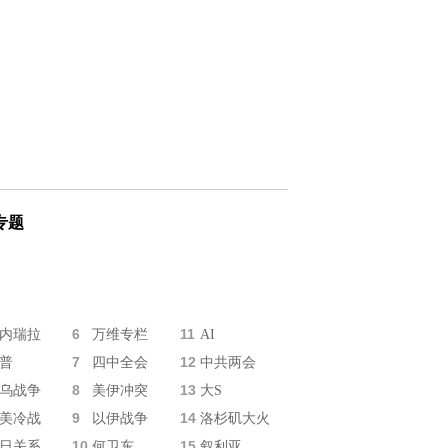
专题
6
11
内瑞拉
万维专栏
AI
7
12
普
四中全会
中共两会
8
13
乌战争
美伊冲突
大S
9
14
美冷战
以伊战争
洛杉矶大火
10
15
日关系
何卫东
叙利亚