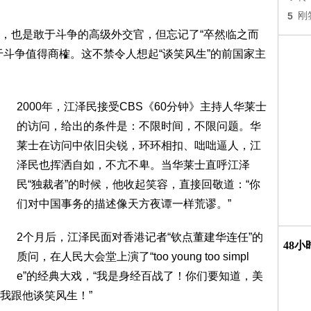
5
刚
，也是敢于斗争的高级外交官，但忘记了“卒然临之而
于斗争值得商榷。这不禁令人想起“谈笑风生”的前国家主
2000年，江泽民接受CBS《60分钟》主持人华莱士
的访问，给出的条件是：不限时间，不限问题。华
莱士在访问中依旧尖锐，环环相扣、咄咄逼人，江
泽民也挥洒自如，不亢不卑。当华莱士直呼江泽
民“独裁者”的时候，他收起笑容，直接回敬道：“你
们对中国事务的描述像天方夜谭一样荒谬。”
2个月后，江泽民面对香港记者“钦点董建华连任”的
48
质问，在人民大会堂上演了“too young too simpl
e”的经典大戏，“我是身经百战了！你们要知道，美
我跟他谈笑风生！”