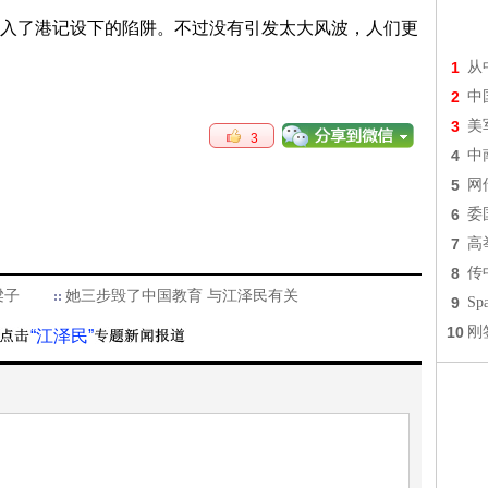
入了港记设下的陷阱。不过没有引发太大风波，人们更
。
1
从
2
中
3
美
3
4
中
5
网
6
委
7
高
8
传
梁子
她三步毁了中国教育 与江泽民有关
9
S
10
刚
“江泽民”