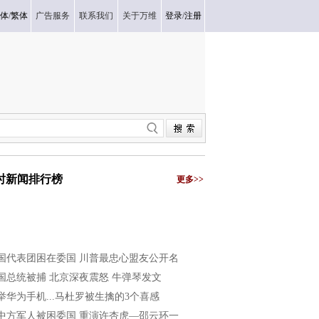
体
/
繁体
广告服务
联系我们
关于万维
登录
/
注册
小时新闻排行榜
更多>>
国代表团困在委国 川普最忠心盟友公开名
国总统被捕 北京深夜震怒 牛弹琴发文
举华为手机...马杜罗被生擒的3个喜感
中方军人被困委国 重演许杏虎—邵云环一