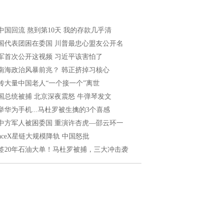
中国回流 熬到第10天 我的存款几乎清
国代表团困在委国 川普最忠心盟友公开名
军首次公开这视频 习近平该害怕了
南海政治风暴前兆？ 韩正挤掉习核心
传大量中国老人“一个接一个”离世
国总统被捕 北京深夜震怒 牛弹琴发文
举华为手机...马杜罗被生擒的3个喜感
中方军人被困委国 重演许杏虎—邵云环一
paceX星链大规模降轨 中国怒批
签20年石油大单！马杜罗被捕，三大冲击袭