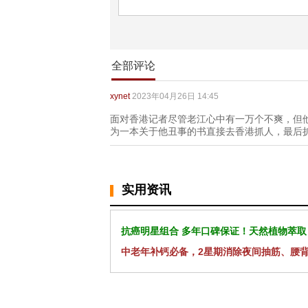
全部评论
xynet
2023年04月26日 14:45
面对香港记者尽管老江心中有一万个不爽，但
为一本关于他丑事的书直接去香港抓人，最后扩
实用资讯
抗癌明星组合 多年口碑保证！天然植物萃取
中老年补钙必备，2星期消除夜间抽筋、腰