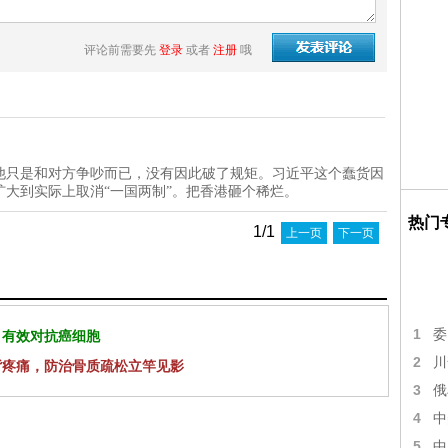
评论前需要先
登录
或者
注册
哦
他只是和对方争吵而已，没有因此破了规矩。习近平这个蠢货因
大到实际上取消“一国两制”。把香港砸个稀烂。
热门
1/1
上一页
下一页
1
委
 有效对抗癌细胞
2
川
背疼痛，防治骨质疏松立竿见影
3
俄
4
中
5
中