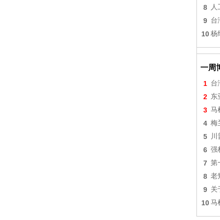
8
人
9
台
10
杨
一周
1
台
2
东
3
马
4
梅
5
川
6
强
7
第
8
老
9
关
10
马