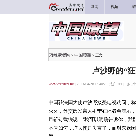
新闻
视频
博
万维读者网
中国瞭望
>
> 正文
卢沙野的“
www.creaders.net
| 2023-04-26 13:40:29 法广RFI |
1
条评论
中国驻法国大使卢沙野接受电视访问，称
灭火，外交部发言人毛宁在记者会表示，
且斩钉截铁说：“我可以明确告诉你，我
不管如何，卢大使是失言了，面对东欧国