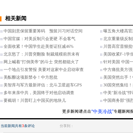
相关新闻
中国刻意保留重要筹码 预留川习对话空间
曝五角大楼高官
中国官媒：对美反制只会更硬 不会客气
北京重量级反制
全面收紧！中国学生赴美签证狂减46%
川普高官昔狠批
北京怒了：川普突翻脸 制裁规模前所未有
美国收紧F-1学
网上喊着“打倒美帝”的斗士 突然都熄火了
针对美国 中国
一个地点引发警报 美要对这家中企启动审查
中方痛批美方强
美酝酿这项新禁令！中方怒批
美国突然出手！
美智库与军方最新评估：北斗卫星超车GPS
30国突然集结
多年来亲中共，美国终于对他启动调查
中美“新冷战”
要截胡！川普盯上中国买的地块儿
中国商务部“强
“中美冷战”
当前新闻共有
3
条评论
分享到：