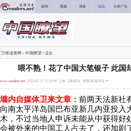
新闻
视频
博客
论坛
分类广告
万维读者网
中国瞭望
>
> 正文
喂不熟！花了中国大笔银子 此国
www.creaders.net
| 2023-05-27 11:10:08 卫来 |
3
条评论 |
查看/发表评论
墙内自媒体卫来文章：
前两天法新社
向南太平洋岛国巴布亚新几内亚投入
木，不过当地人申诉未能从中获得好
会被外来的中国工人占去了，还加剧