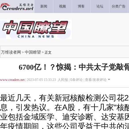
新闻
视频
博客
论坛
分类广告
万维读者网
中国瞭望
>
> 正文
6700亿！？惊揭：中共太子党敲
www.creaders.net
| 2023-07-05 15:33:23 人民报 |
0
条评论 |
查看/发表评论
最近几天，有关新冠核酸检测公司花2
息，引发热议。在A股，有十几家“核
业包括金域医学、迪安诊断、达安基
年疫情期间，这些公司受益于中共的