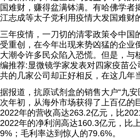
国难财，赚得盆满钵满。有哈佛学者
江志成等太子党利用疫情大发国难财
三年疫情，一刀切的清零政策令中国
受重创，在今年出现来势凶猛的企业
大潮令许多民众陷入恐慌。但是，与
编推荐:显微镜学家发表对四家疫苗公
共的几家公司却正好相反，在这几年
据报道，抗原试剂盒的销售大户“九安医
次年初，从海外市场获得了上百亿的
2022年的营收高达263.2亿元，比202
2022年的净利润高达160.3亿元，比上年
9%；毛利率达到惊人的79.6%。