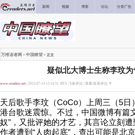
新闻
视频
博客
论坛
分类广告
万维读者网
中国瞭望
>
> 正文
疑似北大博士生称李玟为“
www.creaders.net
| 2023-07-14 13:14:51 RFA |
5
条评论 |
查看/发表评论
天后歌手李玟（CoCo）上周三（5
港台歌迷震惊。不过，中国微博有篇文
奴”，又批评她的才艺，其言论立刻遭
作者遭到“人肉起底”，查出可能是北