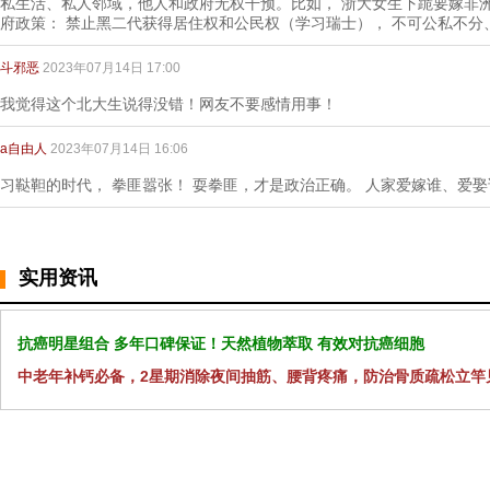
私生活、私人邻域，他人和政府无权干预。比如， 浙大女生下跪要嫁非
府政策： 禁止黑二代获得居住权和公民权（学习瑞士）， 不可公私不分
斗邪恶
2023年07月14日 17:00
我觉得这个北大生说得没错！网友不要感情用事！
a自由人
2023年07月14日 16:06
习鞑靼的时代， 拳匪嚣张！ 耍拳匪，才是政治正确。 人家爱嫁谁、爱
实用资讯
抗癌明星组合 多年口碑保证！天然植物萃取 有效对抗癌细胞
中老年补钙必备，2星期消除夜间抽筋、腰背疼痛，防治骨质疏松立竿