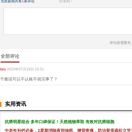
当前新闻共有
1
条评论
分享到：
评论前需要先
全部评论
lary
2023年07月19日 10:31
干脆说可以不认账不就完事了？
实用资讯
抗癌明星组合 多年口碑保证！天然植物萃取 有效对抗癌细胞
中老年补钙必备，2星期消除夜间抽筋、腰背疼痛，防治骨质疏松立竿