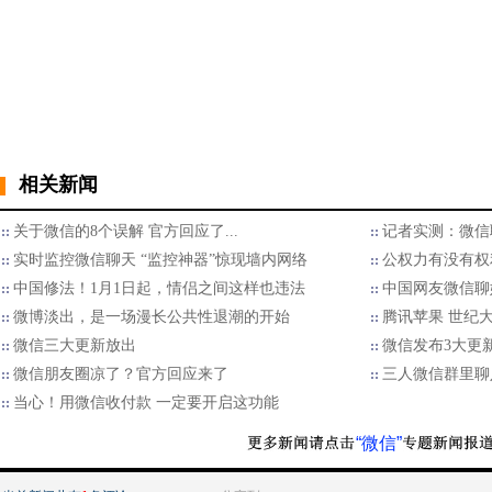
相关新闻
关于微信的8个误解 官方回应了...
记者实测：微信
实时监控微信聊天 “监控神器”惊现墙内网络
公权力有没有权
中国修法！1月1日起，情侣之间这样也违法
中国网友微信聊
​微博淡出，是一场漫长公共性退潮的开始
腾讯苹果 世纪
微信三大更新放出
微信发布3大更新
微信朋友圈凉了？官方回应来了
三人微信群里聊
当心！用微信收付款 一定要开启这功能
“微信”