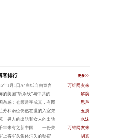
博客排行
更多>>
026年1月1日A4白纸自由宣言
万维网友来
屏的美国“斩杀线”与中共的
解滨
国杂感：仓颉造字成真，有图
思芦
兰芳和兩位仍然在世的入室弟
玉质
芃：男人的出轨和女人的出轨
水沫
千年未有之新中国——一份关
万维网友来
军上将军头集体消失的秘密
胡亥