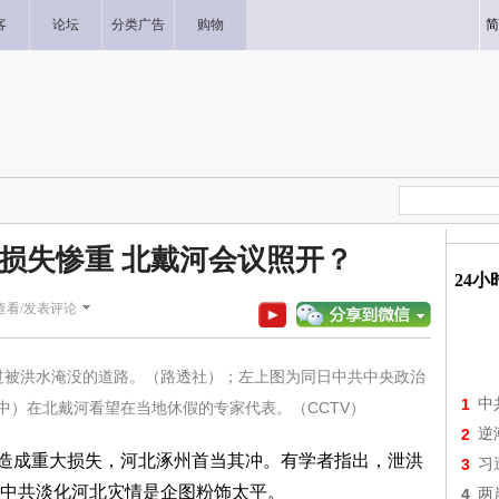
客
论坛
分类广告
购物
简
姓损失惨重 北戴河会议照开？
24
查看/发表评论
穿过被洪水淹没的道路。（路透社）；左上图为同日中共中央政治
1
中
中）在北戴河看望在当地休假的专家代表。（CCTV）
2
逆
产造成重大损失，河北涿州首当其冲。有学者指出，泄洪
3
习
中共淡化河北灾情是企图粉饰太平。
4
两