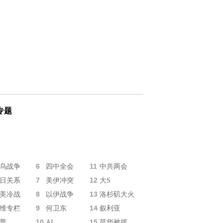
专题
6
11
乌战争
四中全会
中共两会
7
12
日关系
美伊冲突
大S
8
13
美冷战
以伊战争
洛杉矶大火
9
14
维专栏
何卫东
叙利亚
10
15
普
AI
苗华被抓