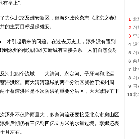
只有皇上”。
了力保北京及雄安新区，但海外政论杂志《北京之春》
1
北
共的主要目标是保雄安。
2
习
3
中
市，才引起后来的问题。在过去历史上，涿州没有遭到
4
逆
意识到涿州的状况和雄安新城有直接关系，人们自然会对
5
习
6
两
7
比
及河北四个流域——大清河、永定河、子牙河和北运
8
习
蓄滞洪区。而大清河流域的两个分洪区就位于涿州周
9
习
两个蓄滞洪区是本次防洪的重要分洪区，大大减轻了下
10
北
次涿州不仅降雨量大，多条河流还要接受北京市房山区
涿州后期仍有三亿到四亿立方米的水量过境。李娜还表
个月左右。