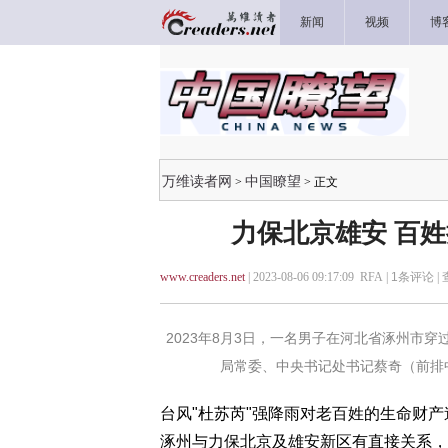
新闻
视频
博
万维读者网
中国瞭望
>
> 正文
力保北京雄安 百
www.creaders.net
| 2023-08-06 09:17:09 RFA |
1
条评论 |
2023年8月3日，一名男子在河北省涿州市
局常委、中央书记处书记蔡奇（前排
台风"杜苏芮"强降雨对老百姓的生命财
涿州与力保北京及雄安新区有直接关系，