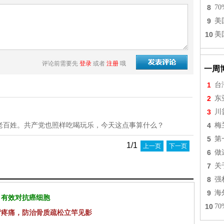
8
7
9
美
10
美
评论前需要先
登录
或者
注册
哦
一周
1
台
2
东
3
川
老百姓。共产党也照样吃喝玩乐，今天这点事算什么？
4
梅
5
第
1/1
上一页
下一页
6
做
7
关
8
强
9
海
 有效对抗癌细胞
10
7
背疼痛，防治骨质疏松立竿见影