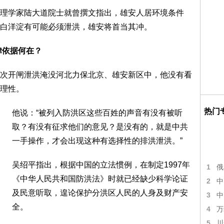
理学家陆大道院士就曾撰文指出，雄安人居环境条件
白洋淀有可能必须泄洪，雄安将首当其冲。
律依据何在？
次开闸泄洪淹没河北力保北京、雄安新区中，他没有看
理性。
热门
他说：“被列入防洪区这些百姓的声音有没有被听
取？有没有征求他们的意见？是没有的，就是中共
一手操作，才会出现这种有选择性的排洪泄洪。”
吴绍平指出，根据中国的立法惯例，在制定1997年
1
俄
《中华人民共和国防洪法》时就已经缺少科学论证
2
中
及民意听取，遑论保护分洪区人民的人身及财产安
3
中
全。
4
万
5
川