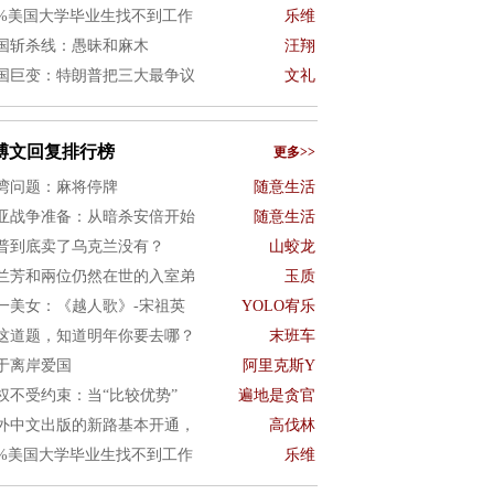
0%美国大学毕业生找不到工作
乐维
国斩杀线：愚昧和麻木
汪翔
国巨变：特朗普把三大最争议
文礼
博文回复排行榜
更多>>
湾问题：麻将停牌
随意生活
亚战争准备：从暗杀安倍开始
随意生活
普到底卖了乌克兰没有？
山蛟龙
兰芳和兩位仍然在世的入室弟
玉质
一美女：《越人歌》-宋祖英
YOLO宥乐
这道题，知道明年你要去哪？
末班车
于离岸爱国
阿里克斯Y
权不受约束：当“比较优势”
遍地是贪官
外中文出版的新路基本开通，
高伐林
0%美国大学毕业生找不到工作
乐维