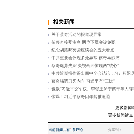
相关新闻
关于蔡奇活动的报道现异常
传蔡奇接受审查 两位下属突被免职
纪念胡耀邦冥诞座谈会的五大看点
中共重要会议现多处异常 蔡奇再缺席
蔡奇诡异失踪 央视画面惊现两“核心”
中共近期操作得出四中全会结论：习让权退
蔡奇强调刀刃内向 习近平有“三忧”
也谈“习近平交军权、李强王沪宁蔡奇等人辞
惊爆！习近平蔡奇因年龄被逼退
当前新闻共有
1
条评论
分享到：