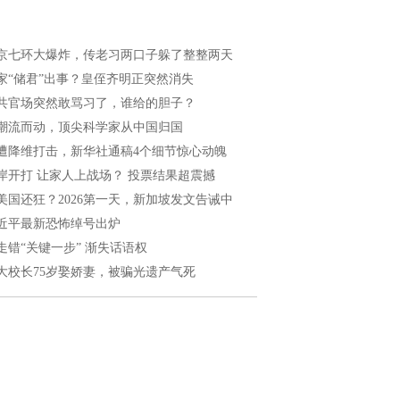
京七环大爆炸，传老习两口子躲了整整两天
家“储君”出事？皇侄齐明正突然消失
共官场突然敢骂习了，谁给的胆子？
潮流而动，顶尖科学家从中国归国
遭降维打击，新华社通稿4个细节惊心动魄
岸开打 让家人上战场？ 投票结果超震撼
美国还狂？2026第一天，新加坡发文告诫中
近平最新恐怖绰号出炉
走错“关键一步” 渐失话语权
大校长75岁娶娇妻，被骗光遗产气死