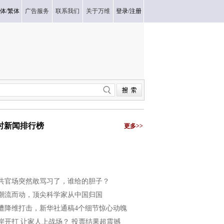
体
/
繁体
广告服务
联系我们
关于万维
登录
/
注册
小时新闻排行榜
更多>>
共官场突然敢骂习了，谁给的胆子？
潮流而动，顶尖科学家从中国归国
遭降维打击，新华社通稿4个细节惊心动魄
岸开打 让家人上战场？ 投票结果超震撼