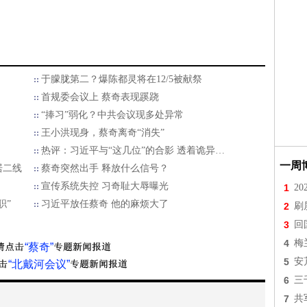
于朦胧第二？爆陈都灵将在12/5被献祭
首规委会议上 蔡奇表现蹊跷
“捧习”弱化？中共会议现多处异常
王小洪现身，蔡奇离奇“消失”
热评：习近平与“这几位”的合影 透着诡异…
一周
居二线
蔡奇突然出手 释放什么信号？
宣传系统失控 习奇耻大辱曝光
1
2
职”
习近平放任蔡奇 他的麻烦大了
2
刷
3
回
4
梅
“蔡奇”
5
安
“北戴河会议”
6
三
7
共