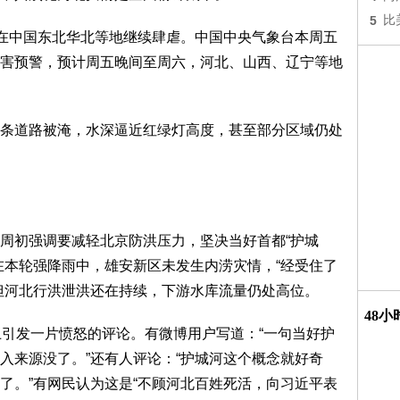
5
比
流在中国东北华北等地继续肆虐。中国中央气象台本周五
害预警，预计周五晚间至周六，河北、山西、辽宁等地
条道路被淹，水深逼近红绿灯高度，甚至部分区域仍处
周初强调要减轻北京防洪压力，坚决当好首都“护城
在本轮强降雨中，雄安新区未发生内涝灾情，“经受住了
但河北行洪泄洪还在持续，下游水库流量仍处高位。
48
上引发一片愤怒的评论。有微博用户写道：“一句当好护
入来源没了。”还有人评论：“护城河这个概念就好奇
了。”有网民认为这是“不顾河北百姓死活，向习近平表