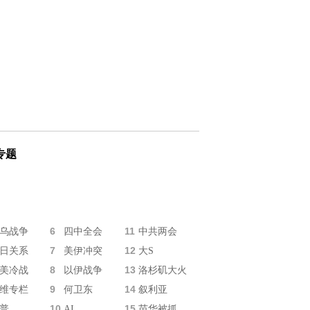
专题
6
11
乌战争
四中全会
中共两会
7
12
日关系
美伊冲突
大S
8
13
美冷战
以伊战争
洛杉矶大火
9
14
维专栏
何卫东
叙利亚
10
15
普
AI
苗华被抓