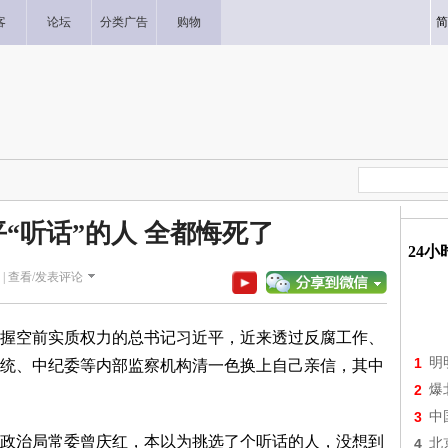
客
论坛
分类广告
购物
简
“听话”的人 全都悔死了
24
|
查看/发表评论
握空前实质权力的总书记习近平，近来透过反腐工作、
1
明
统、中纪委等内部监察机构清一色换上自己亲信，其中
2
爆
3
中
政治局常委曾庆红，本以为挑选了个听话的人，没想到
4
北