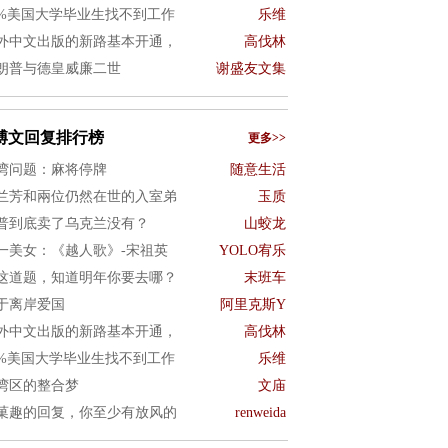
0%美国大学毕业生找不到工作
乐维
外中文出版的新路基本开通，
高伐林
朗普与德皇威廉二世
谢盛友文集
博文回复排行榜
更多>>
湾问题：麻将停牌
随意生活
兰芳和兩位仍然在世的入室弟
玉质
普到底卖了乌克兰没有？
山蛟龙
一美女：《越人歌》-宋祖英
YOLO宥乐
这道题，知道明年你要去哪？
末班车
于离岸爱国
阿里克斯Y
外中文出版的新路基本开通，
高伐林
0%美国大学毕业生找不到工作
乐维
湾区的整合梦
文庙
菓趣的回复，你至少有放风的
renweida