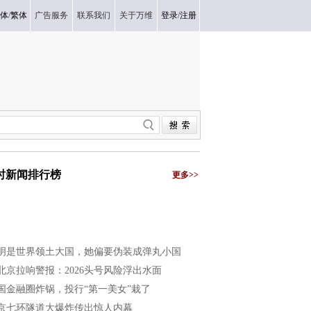
体
/
繁体
广告服务
联系我们
关于万维
登录
/
注册
小时新闻排行榜
更多>>
明是世界领土大国，她偏要伪装成弹丸小国
北京拉响警报：2026头号风险浮出水面
国金融圈炸锅，投行“第一美女”栽了
京七环隧道大爆炸传出惊人内幕