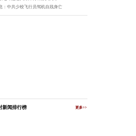
息：中共少校飞行员驾机自戕身亡
小时新闻排行榜
更多>>