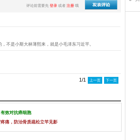
评论前需要先
登录
或者
注册
哦
的，不是小斯大林薄熙来，就是小毛泽东习近平。
1/1
上一页
下一页
 有效对抗癌细胞
背疼痛，防治骨质疏松立竿见影