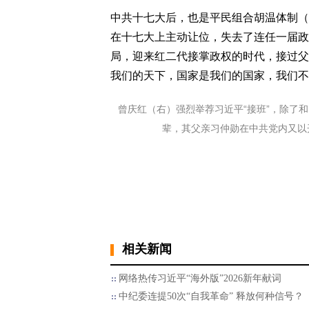
中共十七大后，也是平民组合胡温体制（
在十七大上主动让位，失去了连任一届政
局，迎来红二代接掌政权的时代，接过父
我们的天下，国家是我们的国家，我们不
曾庆红（右）强烈举荐习近平“接班”，除了
辈，其父亲习仲勋在中共党内又以开明
相关新闻
网络热传习近平“海外版”2026新年献词
中纪委连提50次“自我革命” 释放何种信号？