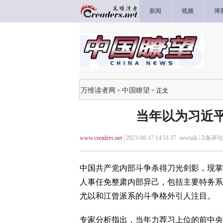
新闻
视频
博
万维读者网
中国瞭望
>
> 正文
当年以为习近平
www.creaders.net
| 2023-08-17 14:51:37 newtalk |
2
条评论 
中国共产党内部斗争杀得刀光剑影，现掌
人事任免整肃内部异己，包括主要特务系
尤以和江曾派系的斗争格外引人注目。
专家分析指出，当年力荐习上位的前中央