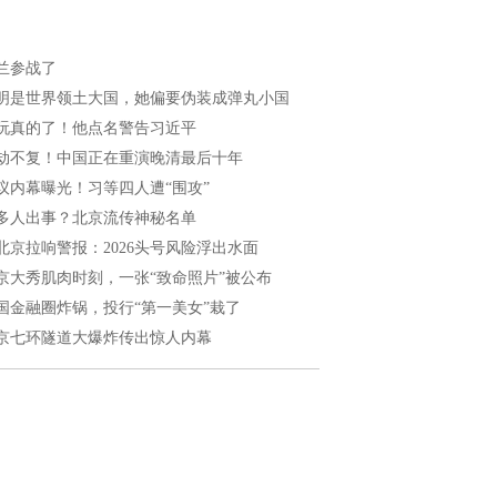
兰参战了
明是世界领土大国，她偏要伪装成弹丸小国
玩真的了！他点名警告习近平
劫不复！中国正在重演晚清最后十年
议内幕曝光！习等四人遭“围攻”
多人出事？北京流传神秘名单
北京拉响警报：2026头号风险浮出水面
京大秀肌肉时刻，一张“致命照片”被公布
国金融圈炸锅，投行“第一美女”栽了
京七环隧道大爆炸传出惊人内幕