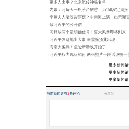
更多人出事？北京流传神秘名单
内幕：习每天一瓶茅台解愁、为150岁定期换
李希夫人暗咬彭丽媛？中南海上演一出荒诞
致习近平的公开信
习释放两个最明确信号！更大风暴即将到来
习近平发迹地出大事 最震撼预兆出现
海南大骗局！危险新游戏开始了
习近平权力现状如何 两张照片一段话说明一
当前新闻共有
2
条评论
分享到：