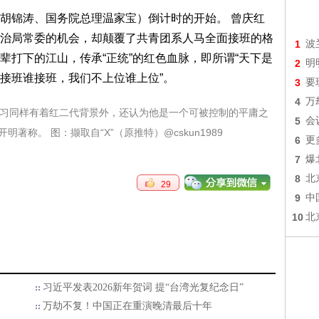
胡锦涛、国务院总理温家宝）倒计时的开始。 曾庆红
治局常委的机会，却颠覆了共青团系人马全面接班的格
1
波
辈打下的江山，传承“正统”的红色血脉，即所谓“天下是
2
明
接班谁接班，我们不上位谁上位”。
3
要
4
万
和习同样有着红二代背景外，还认为他是一个可被控制的平庸之
5
会
著称。 图：撷取自“X”（原推特）@cskun1989
6
更
7
爆
8
北
29
9
中
10
北
习近平发表2026新年贺词 提“台湾光复纪念日”
万劫不复！中国正在重演晚清最后十年