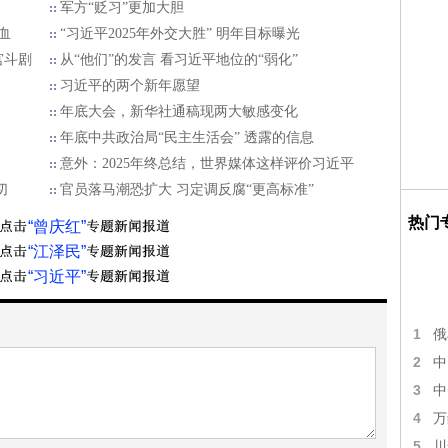
军方“贬习”更加大胆
血
“习近平2025年外交大胜” 明年目标曝光
宫斗剧
从“他们”的发言 看习近平地位的“弱化”
习近平的两个新年愿望
年底大会，新华社通稿现两大敏感变化
年底中共政治局“民主生活会” 透露的信息
意外：2025年终总结，世界媒体这样评价习近平
切
官员落马潮恐扩大 习定调反腐“更高标准”
热门
“曾庆红”
“江泽民”
“习近平”
1
俄
2
中
3
中
4
万
5
川