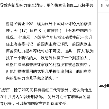
导致内部影响力完全消失，更间接宣告着红二代接掌共
5
消
曾是民营企业家，现为旅外中国财经评论员的蔡慎
坤，今（17）日在 X （ 前推特 ） 上分析中国内斗
现况。 他表示，习近平当年从浙江省委书记一步升
任上海市委书记，前国家主席江泽民、前国家副主
席曾庆红力挺举荐绝对功不可没。 当时，两人“以为
挑了一个听话的人，没想到扶持了一个掘墓的人，
虽然江泽民和曾庆红家族的利益没有被悉数剥夺，
但他们提拔重用的党羽几乎被彻底剪除，他们在党
内的影响力也几乎完全消失。”
48
“接班”，除了和习同样有着红二代背景外，还认为他是
在中共党内又以开明著称。 另外习近平有着丰富的基
导职务，可以获前国家主席胡锦涛接受。