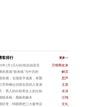
博客排行
更多>>
026年1月1日A4白纸自由宣言
万维网友来
屏的美国“斩杀线”与中共的
解滨
国杂感：仓颉造字成真，有图
思芦
兰芳和兩位仍然在世的入室弟
玉质
芃：男人的出轨和女人的出轨
水沫
国斩杀线：愚昧和麻木
汪翔
国巨变：特朗普把三大最争议
文礼