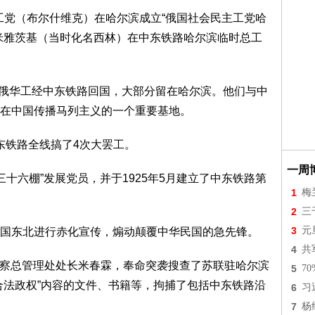
主工党（布尔什维克）在哈尔滨成立“俄国社会民主工党哈
米雅茨基（当时化名西林）在中东铁路哈尔滨临时总工
名旅俄华工经中东铁路回国，大部分留在哈尔滨。他们与中
在中国传播马列主义的一个重要基地。
中东铁路全线搞了4次大罢工。
一周
三十六棚”发展党员，并于1925年5月建立了中东铁路第
1
梅
2
三
3
元
国东北进行赤化宣传，煽动颠覆中华民国的急先锋。
4
共
区警察总管理处处长米春霖，奉命突袭搜查了苏联驻哈尔滨
5
7
合法政权”内容的文件、书籍等，拘捕了包括中东铁路沿
6
习
7
杨