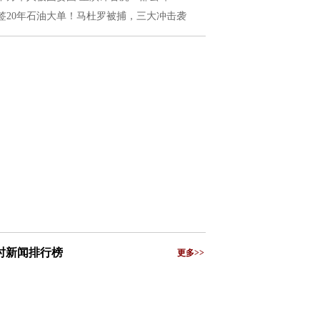
签20年石油大单！马杜罗被捕，三大冲击袭
小时新闻排行榜
更多>>