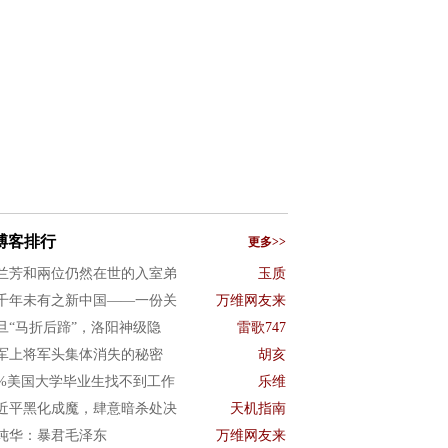
博客排行
更多>>
兰芳和兩位仍然在世的入室弟
玉质
千年未有之新中国——一份关
万维网友来
旦“马折后蹄”，洛阳神级隐
雷歌747
军上将军头集体消失的秘密
胡亥
0%美国大学毕业生找不到工作
乐维
近平黑化成魔，肆意暗杀处决
天机指南
纯华：暴君毛泽东
万维网友来