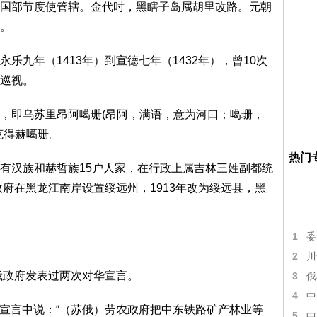
国部节度使管辖。金代时，黑瞎子岛属胡里改路。元朝
。
乐九年（1413年）到宣德七年（1432年），曾10次
巡视。
，即乌苏里昂阿噶珊(昂阿，满语，意为河口；噶珊，
克得赫噶珊。
热门
有汉族和赫哲族15户人家，在行政上属吉林三姓副都统
政府在黑龙江南岸设置绥远州，1913年改为绥远县，黑
1
委
2
川
俄政府发表过两次对华宣言。
3
俄
4
中
对华宣言中说：“（苏俄）劳农政府把中东铁路矿产林业等
5
中