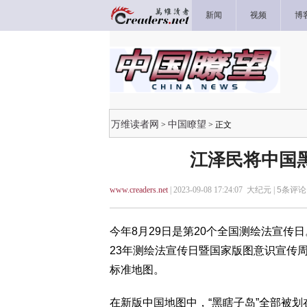
新闻
视频
博
万维读者网
中国瞭望
>
> 正文
江泽民将中国
www.creaders.net
| 2023-09-08 17:24:07 大纪元 |
5
条评论 
今年8月29日是第20个全国测绘法宣传日
23年测绘法宣传日暨国家版图意识宣传周
标准地图。
在新版中国地图中，“黑瞎子岛”全部被划