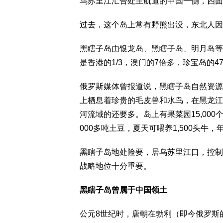
乌苏里江汇合处主航道的中国一侧，四面
过去，这个岛上常有野熊出没，东北人因
黑瞎子岛由银龙岛、黑瞎子岛、明月岛等3
是香港的1/3，澳门的7倍多，珍宝岛的4
俄罗斯媒体曾报道说，黑瞎子岛自然资源
上栖息着珍贵的毛皮兽和水鸟，在黑龙江
河流域的还要多。岛上有果菜园15,00
000多吨土豆，夏天可喂养1,500头牛，
黑瞎子岛地处险要，居乌苏里江口，控制
战略地位十分重要。
黑瞎子岛曾属于中国领土
公元8世纪时，唐朝在勃利（即今俄罗斯