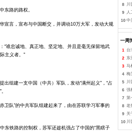
8
川
回中东路的路权。
9
人
10
中
次对华宣言，宣布与中国断交，并调动10万大军，发动大规
一周
命令：“谁忠诚地、真正地、坚定地、并且是毫无保留地武
1
台
际主义者。”
2
东
3
马
。
4
梅
5
川
，提出组建一支中国（中共）军队，发动“满州起义”，“占
6
强
”。
7
第
河赤卫队”的中共军队组建起来了，由在苏联学习军事的
8
老
9
关
10
川
中东铁路的控制权，苏军还趁机强占了中国的“黑瞎子