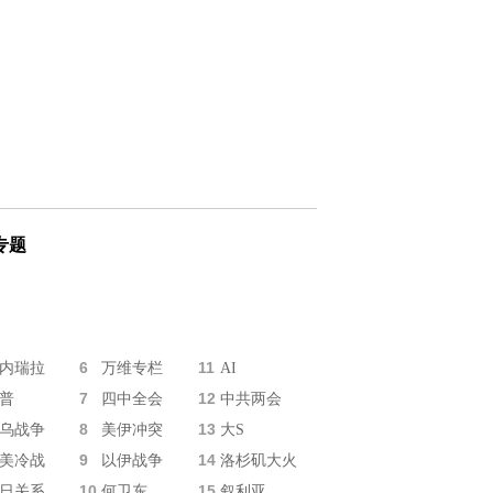
专题
6
11
内瑞拉
万维专栏
AI
7
12
普
四中全会
中共两会
8
13
乌战争
美伊冲突
大S
9
14
美冷战
以伊战争
洛杉矶大火
10
15
日关系
何卫东
叙利亚