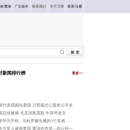
体
/
繁体
广告服务
联系我们
关于万维
登录
/
注册
小时新闻排行榜
更多>>
国代表团困在委国 川普最忠心盟友公开名
国总统被捕 北京深夜震怒 牛弹琴发文
举华为手机...马杜罗被生擒的3个喜感
中方军人被困委国 重演许杏虎—邵云环一