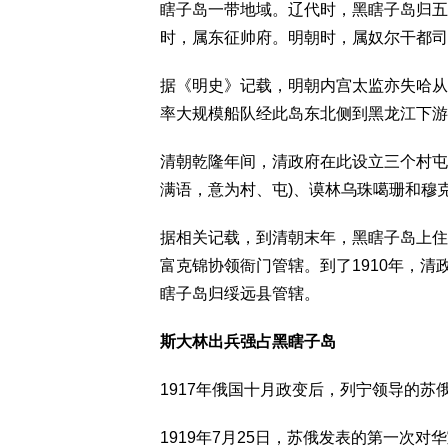
瞎子岛一带地域。辽代时，黑瞎子岛归五
时，属东征帅府。明朝时，属奴尔干都司
据《明史》记载，明朝内宫太监亦失哈从永
率大规模船队经此岛东北侧到黑龙江下游
清朝乾隆年间，清政府在此设立三个村屯
满语，意为村、屯)、谟林乌珠噶珊和穆
据相关记载，到清朝末年，黑瞎子岛上住
富克锦协领衙门管辖。到了1910年，清
瞎子岛归绥远县管辖。
斯大林出兵强占黑瞎子岛
1917年俄国十月政变后，列宁领导的苏
1919年7月25日，苏俄发表的第一次