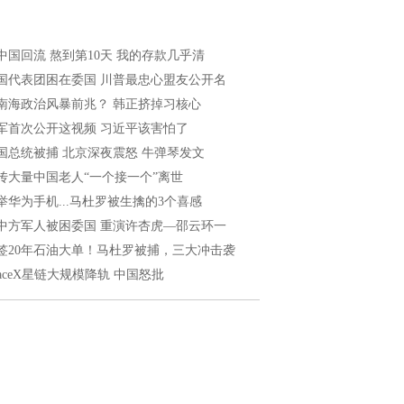
中国回流 熬到第10天 我的存款几乎清
国代表团困在委国 川普最忠心盟友公开名
南海政治风暴前兆？ 韩正挤掉习核心
军首次公开这视频 习近平该害怕了
国总统被捕 北京深夜震怒 牛弹琴发文
传大量中国老人“一个接一个”离世
举华为手机...马杜罗被生擒的3个喜感
中方军人被困委国 重演许杏虎—邵云环一
签20年石油大单！马杜罗被捕，三大冲击袭
paceX星链大规模降轨 中国怒批