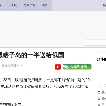
客
论坛
分类广告
购物
简
黑瞎子岛的一半送给俄国
24
|
查看/发表评论
。28日，以“规范使用地图，一点都不能错”为主题的20
1
中
主场活动在浙江省德清县举行。活动发布了2023年版
2
委
3
高
在中国版图内。
4
传