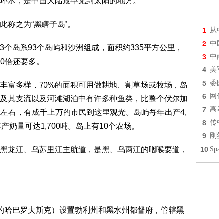
环水，是中国大陆最早见到太阳的地方。
此称之为“黑瞎子岛”。
1
从
2
中
个岛系93个岛屿和沙洲组成，面积约335平方公里，
3
中
70倍还要多。
4
美
5
委
丰富多样，70%的面积可用做耕地、割草场或牧场，岛
6
网
及其支流以及河滩湖泊中有许多种鱼类，比整个伏尔加
7
高
0个左右，有成千上万的市民到这里观光。岛屿每年出产4,
8
传
年产奶量可达1,700吨。岛上有10个农场。
9
刚
黑龙江、乌苏里江主航道，是黑、乌两江的咽喉要道，
10
S
的哈巴罗夫斯克）设置勃利州和黑水州都督府，管辖黑