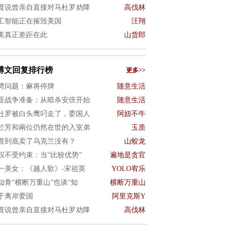
普说曾亲自直接对马杜罗劝降
高伐林
工智能正在摧毁美国
汪翔
美真正差距在此
山货郎
博文回复排行榜
更多>>
湾问题：麻将停牌
随意生活
亚战争准备：从暗杀安倍开始
随意生活
杜罗被白头鹰叼走了，委国人
阿妞不牛
兰芳和兩位仍然在世的入室弟
玉质
普到底卖了乌克兰没有？
山蛟龙
权不受约束：当“比较优势”
遍地是贪官
一美女：《越人歌》-宋祖英
YOLO宥乐
知青“横断万重山”也谈“知
横断万重山
于离岸爱国
阿里克斯Y
普说曾亲自直接对马杜罗劝降
高伐林