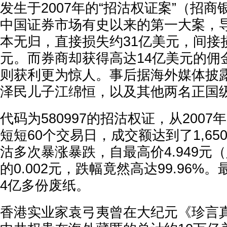
发生于2007年的“招沽权证案”（招
中国证券市场有史以来的第一大案，导
本无归，直接损失约31亿美元，间接
元。而券商却获得高达14亿美元的佣
则获利更为惊人。事后据海外媒体披
泽民儿子江绵恒，以及其他两名正国
代码为580997的招沽权证，从2007年
短短60个交易日，成交额达到了1,6
沽多次暴涨暴跌，自最高价4.949元
的0.002元，跌幅竟然高达99.96%
4亿多份废纸。
香港实业家袁弓夷曾在大纪元《珍言