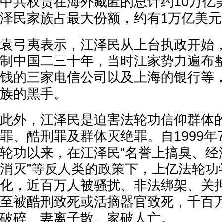
中共权贵在海外藏匿的总计约10万亿
泽民家族占最大份额，约有1万亿美元
袁弓夷表示，江泽民从上台执政开始
制中国二三十年，当时江家势力遍布
钱的三家电信公司以及上海的银行等
族的黑手。
此外，江泽民是迫害法轮功信仰群体
罪、酷刑罪及群体灭绝罪。自1999年
轮功以来，在江泽民“名誉上搞臭、经
消灭”等反人类的政策下，上亿法轮功
化，近百万人被骚扰、非法绑架、关
至被酷刑致死或活摘器官致死，千百
破碎、妻离子散、家破人亡。