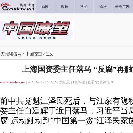
新闻
视频
博客
论坛
分类广告
万维读者网
中国瞭望
>
> 正文
上海国资委主任落马 “反腐”再
www.creaders.net
| 2023-09-17 15:59:25 大纪元 |
1
条评论 |
查看/发表评论
前中共党魁江泽民死后，与江家有隐
委主任白廷辉于近日落马，习近平当局
腐”运动触动到“中国第一贪”江泽民家