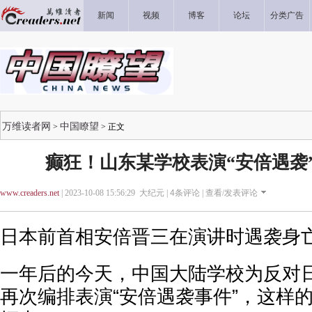
新闻
视频
博客
论坛
分类广告
万维读者网
中国瞭望
>
> 正文
癫狂！山东某学校表演“安倍遇袭
www.creaders.net
| 2023-10-08 15:56:29 大纪元 |
4
条评论 |
查看/发表评论
日本前首相安倍晋三在演讲时遇袭身
一年后的今天，中国大陆学校为反对
再次编排表演“安倍遇袭事件”，这样