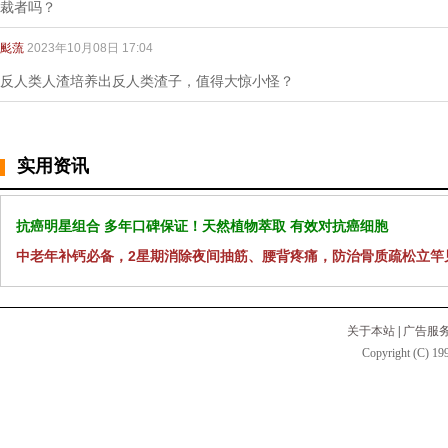
裁者吗？
颩蓅
2023年10月08日 17:04
反人类人渣培养出反人类渣子，值得大惊小怪？
实用资讯
抗癌明星组合 多年口碑保证！天然植物萃取 有效对抗癌细胞
中老年补钙必备，2星期消除夜间抽筋、腰背疼痛，防治骨质疏松立竿
关于本站
|
广告服
Copyright (C) 199