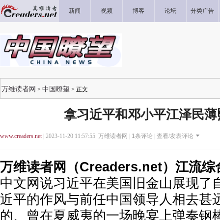
新闻
视频
博客
论坛
分类广告
万维读者网
中国瞭望
>
> 正文
拿习近平和邓小平江泽民薄
www.creaders.net
| 2023-11-20 11:57:55 万维读者网 |
1
条评论 |
查看/发表评论
万维读者网（Creaders.net）江流
中文网说习近平在美国旧金山展现了
近平的作风与前任中国领导人相去甚
的、曾在夏威夷的一场晚宴上弹奏钢