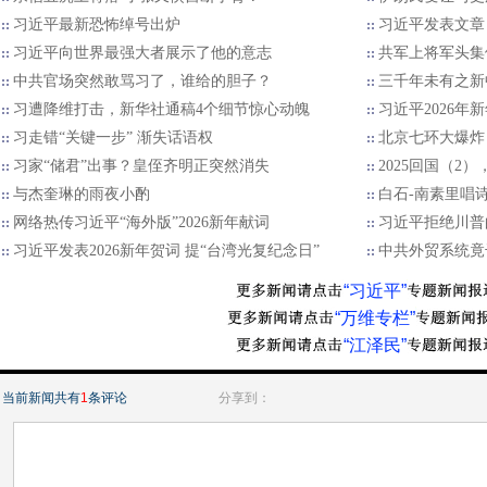
习近平最新恐怖绰号出炉
习近平发表文章
习近平向世界最强大者展示了他的意志
共军上将军头集
中共官场突然敢骂习了，谁给的胆子？
三千年未有之新
习遭降维打击，新华社通稿4个细节惊心动魄
习近平2026年
习走错“关键一步” 渐失话语权
北京七环大爆炸
习家“储君”出事？皇侄齐明正突然消失
2025回国（2
与杰奎琳的雨夜小酌
白石-南素里唱
网络热传习近平“海外版”2026新年献词
习近平拒绝川普的
习近平发表2026新年贺词 提“台湾光复纪念日”
中共外贸系统竟
“习近平”
“万维专栏”
“江泽民”
当前新闻共有
1
条评论
分享到：