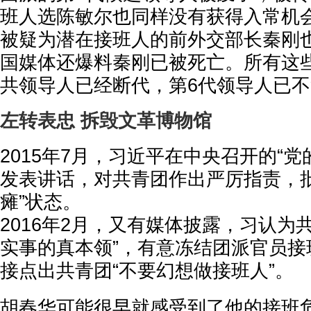
班人选陈敏尔也同样没有获得入常机
被疑为潜在接班人的前外交部长秦刚
国媒体还爆料秦刚已被死亡。所有这
共领导人已经断代，第6代领导人已
左转表忠 拆毁文革博物馆
2015年7月，习近平在中央召开的“党
发表讲话，对共青团作出严厉指责，批
瘫”状态。
2016年2月，又有媒体披露，习认为
实事的真本领”，有意冻结团派官员接
接点出共青团“不要幻想做接班人”。
胡春华可能很早就感受到了他的接班