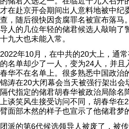
的储君人选之一。在临近十九大召开的2
才在赴京开会期间出人意料地被中纪
查，随后很快因贪腐罪名被宣布落马
导人的几位年轻的储君候选人敲响了
十九大也未能入常。
2022年10月，在中共的20大上，通
的名单却少了一人，变为24人，并且
春华不在名单上。很多熟悉中国政治
锦涛在20大闭幕会当天被强行架出会
隔代指定的储君胡春华被政治局除名降
上谈笑风生接受访问不同，胡春华在2
臂面部木然的样子也宣示了他储君梦
团派的第6代候选领导人被废了，被传