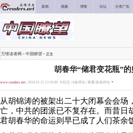
新闻
视频
博客
论坛
分类广告
万维读者网
中国瞭望
>
> 正文
胡春华“储君变花瓶”的
www.creaders.net
| 2024-01-21 23:10:09 大纪元 |
0
条评论 |
查看/发表评论
从胡锦涛的被架出二十大闭幕会会场
亡，中共的团派已不复存在。而昔日
君胡春华的命运则早已成了人们茶余