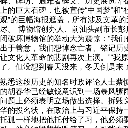
碑、牌坊、遇难者碑文、历史展览等
上的巨大石碑，也被宣传“中国梦”和
观”的巨幅海报遮盖，所有涉及文革的
尽。 博物馆创办人、前汕头副市长彭
闭破坏博物馆的举动大为震惊：“我们
出于善意，我们想悼念亡者、铭记历
让文化大革命的悲剧再次上演。”“我
了。但没想到春天没来，冬天倒是来了
熟悉这段历史的知名时政评论人士蔡
的胡春华已经敏锐意识到一场暴风骤
问题上必须表明立场做出选择。拆毁
华的投名状，在政治上与习近平保持
托孤一样地把他托付给了习，他必须