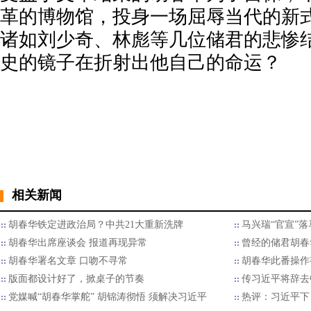
革的博物馆，投身一场屈辱当代的新
诸如刘少奇、林彪等几位储君的悲惨
史的镜子在折射出他自己的命运？
相关新闻
胡春华铁定进政治局？中共21大重新洗牌
马兴瑞“官宣”
胡春华出席座谈会 报道再现异常
曾经的储君胡春
胡春华署名文章 口吻不寻常
胡春华此番操作
版面都设计好了，掀桌子的节奏
传习近平将辞去
党媒喊“胡春华掌舵” 胡锦涛彻悟 须解决习近平
热评：习近平下