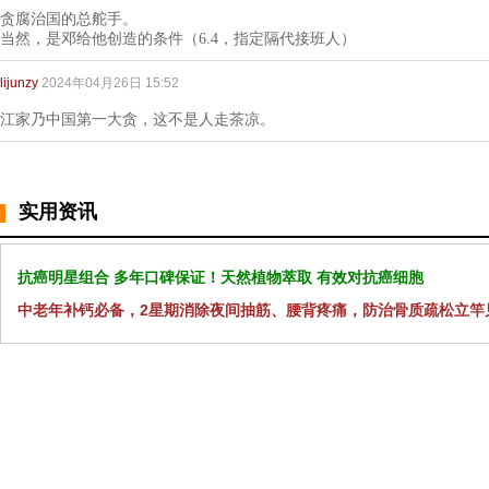
贪腐治国的总舵手。
当然，是邓给他创造的条件（6.4，指定隔代接班人）
lijunzy
2024年04月26日 15:52
江家乃中国第一大贪，这不是人走茶凉。
实用资讯
抗癌明星组合 多年口碑保证！天然植物萃取 有效对抗癌细胞
中老年补钙必备，2星期消除夜间抽筋、腰背疼痛，防治骨质疏松立竿