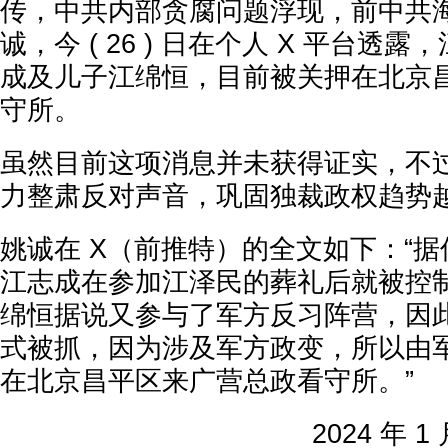
传，中共内部贪腐问题浮现，前中共
诚，今 ( 26 ) 日在个人 X 平台透
成及儿子江绵恒，目前被关押在北京
守所。
虽然目前这项消息并未获得证实，不
力整肃反对声音，巩固独裁政权趋势
姚诚在 X（前推特）的全文如下：“
江志成在参加江泽民的葬礼后就被控
绵恒据说又参与了军方反习阵营，因
式被抓，因为涉及军方政变，所以由
在北京昌平区来广营总政看守所。”
2024 年