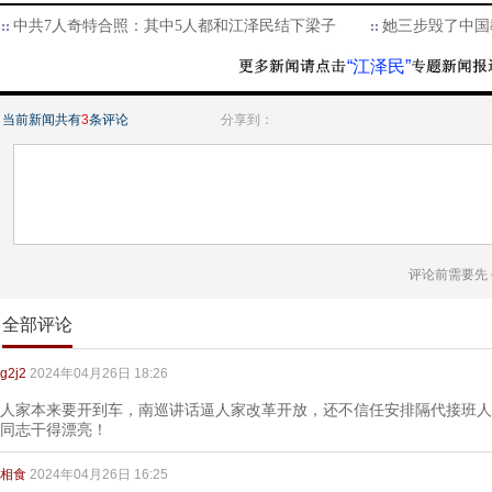
中共7人奇特合照：其中5人都和江泽民结下梁子
她三步毁了中国
“江泽民”
当前新闻共有
3
条评论
分享到：
评论前需要先
全部评论
g2j2
2024年04月26日 18:26
人家本来要开到车，南巡讲话逼人家改革开放，还不信任安排隔代接班人
同志干得漂亮！
相食
2024年04月26日 16:25