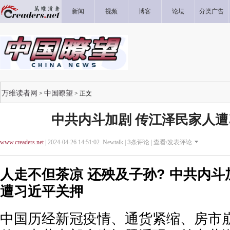
新闻
视频
博客
论坛
分类广告
万维读者网
中国瞭望
>
> 正文
中共内斗加剧 传江泽民家人
www.creaders.net
| 2024-04-26 14:51:02 Newtalk |
3
条评论 |
查看/发表评论
人走不但茶凉 还殃及子孙? 中共内斗
遭习近平关押
中国历经新冠疫情、通货紧缩、房市